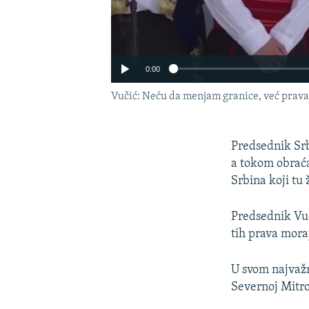
0:00
Vučić: Neću da menjam granice, već prava
Predsednik Srb
a tokom obraća
Srbina koji tu 
Predsednik Vuč
tih prava mora
U svom najvažn
Severnoj Mitro