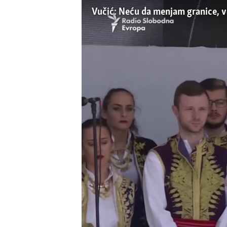
ISPRIČAJ MI
Vučić: Neću da menjam granice, v
DNEVNO@RSE
SPECIJALI RSE
VIŠE OD NASLOVA
GENOCID U SREBRENICI
POPLAVE I KLIZIŠTA U BIH 2024.
TV LIBERTY
POST SCRIPTUM
MOJA EVROPA
TRI DECENIJE OD RATA U BIH
SVE KARTE DEJTONA
NASTANAK I RASPAD JUGOSLAVIJE