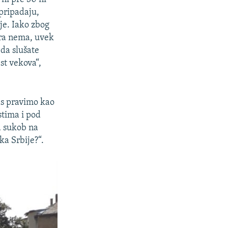
pripadaju,
nje. Iako zbog
ira nema, uvek
da slušate
st vekova“,
nas pravimo kao
stima i pod
a sukob na
ka Srbije?“.