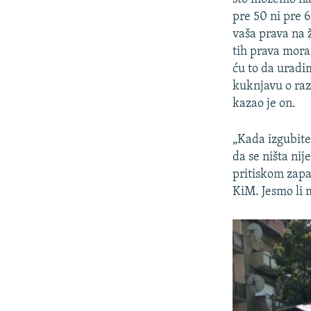
pre 50 ni pre 
vaša prava na ž
tih prava mora
ću to da urad
kuknjavu o razb
kazao je on.
„Kada izgubite 
da se ništa ni
pritiskom zapa
KiM. Jesmo li m