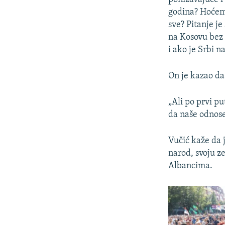
godina? Hoćemo
sve? Pitanje j
na Kosovu bez 
i ako je Srbi n
On je kazao da
„Ali po prvi p
da naše odnose
Vučić kaže da j
narod, svoju ze
Albancima.