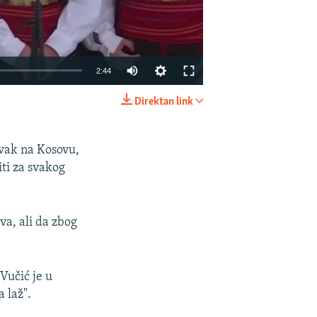
2:44
Direktan link
EMBED
PODIJELI
avak na Kosovu,
ti za svakog
va, ali da zbog
Vučić je u
 laž".