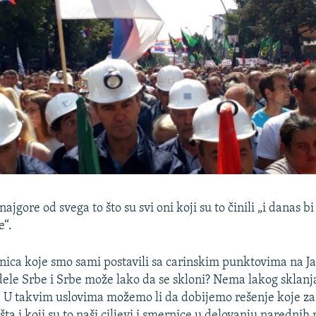
najgore od svega to što su svi oni koji su to činili „i danas b
e“.
anica koje smo sami postavili sa carinskim punktovima na Ja
dele Srbe i Srbe može lako da se skloni? Nema lakog sklanj
. U takvim uslovima možemo li da dobijemo rešenje koje za 
šta i koji su to naši ciljevi i smernice u delovanju narednih 