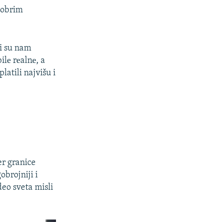
 dobrim
li su nam
bilе rеalnе, a
latili najvišu i
er granice
brojniji i
deo sveta misli