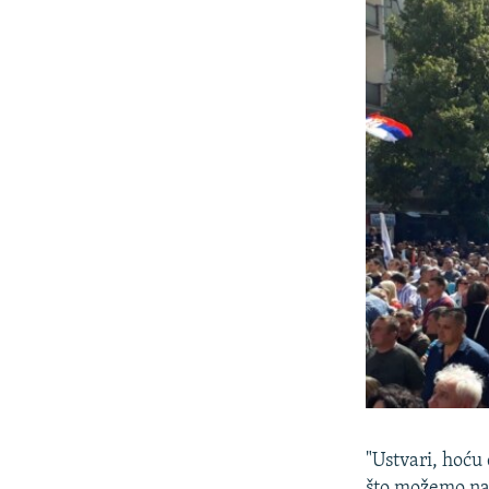
"Ustvari, hoću
što možemo na K