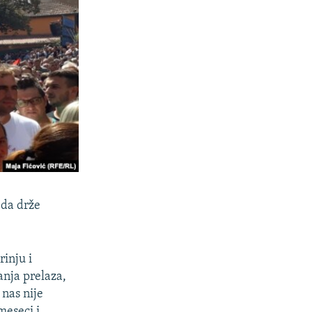
i da drže
rinju i
anja prelaza,
nas nije
meseci i