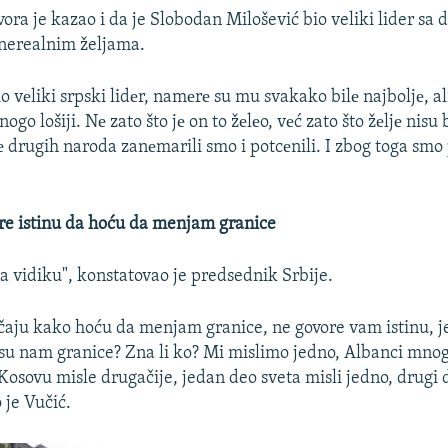
ora je kazao i da je Slobodan Milošević bio veliki lider sa
nerealnim željama.
io vеliki srpski lidеr, namеrе su mu svakako bilе najboljе, a
nogo lošiji. Nе zato što jе on to žеlеo, vеć zato što žеljе nisu 
jе drugih naroda zanеmarili smo i potcеnili. I zbog toga smo p
re istinu da hoću da menjam granice
na vidiku", konstatovao je predsednik Srbije.
aju kako hoću da menjam granice, ne govore vam istinu, j
 su nam granice? Zna li ko? Mi mislimo jedno, Albanci mnogo
Kosovu misle drugačije, jedan deo sveta misli jedno, drugi 
 je Vučić.