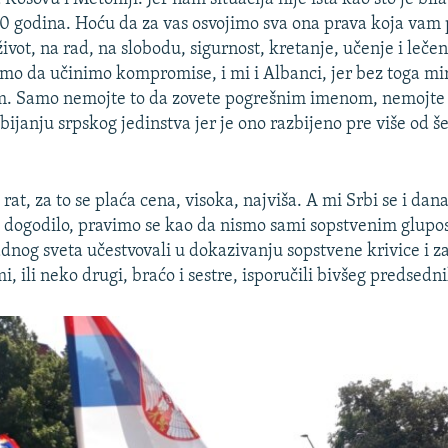
60 godina. Hoću da za vas osvojimo sva ona prava koja vam 
ivot, na rad, na slobodu, sigurnost, kretanje, učenje i leče
mo da učinimo kompromise, i mi i Albanci, jer bez toga m
im. Samo nemojte to da zovete pogrešnim imenom, nemojte 
ijanju srpskog jedinstva jer je ono razbijeno pre više od še
rat, za to se plaća cena, visoka, najviša. A mi Srbi se i da
je dogodilo, pravimo se kao da nismo sami sopstvenim glupo
dnog sveta učestvovali u dokazivanju sopstvene krivice i z
i, ili neko drugi, braćo i sestre, isporučili bivšeg predsedni