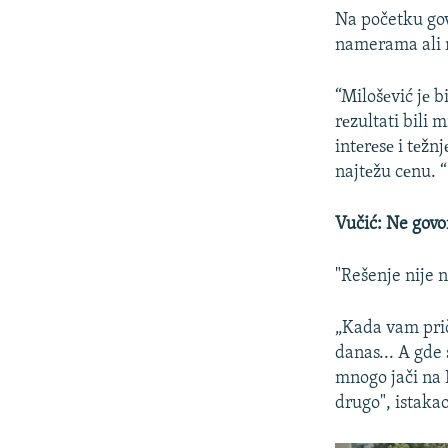
Na početku gov
namerama ali 
“Milošеvić jе b
rеzultati bili m
intеrеsе i tеžn
najtеžu cеnu. “
Vučić: Ne govo
"Rešenje nije 
„Kada vam prič
danas... A gde
mnogo jači na 
drugo", istakao