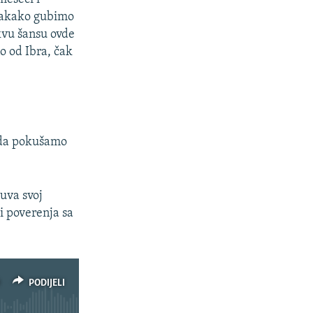
svakako gubimo
akvu šansu ovde
o od Ibra, čak
 da pokušamo
čuva svoj
vi poverenja sa
PODIJELI