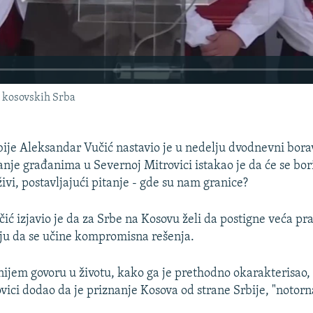
 kosovskih Srba
ije Aleksandar Vučić nastavio je u nedelju dvodnevni bor
nje građanima u Severnoj Mitrovici istakao je da će se bori
živi, postavljajući pitanje - gde su nam granice?
ić izjavio je da za Srbe na Kosovu želi da postigne veća pra
ju da se učine kompromisna rešenja.
ijem govoru u životu, kako ga je prethodno okarakterisao, 
vici dodao da je priznanje Kosova od strane Srbije, "notorna