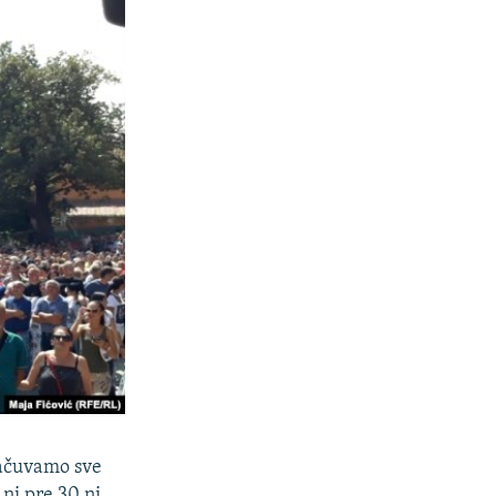
sačuvamo sve
 ni pre 30 ni