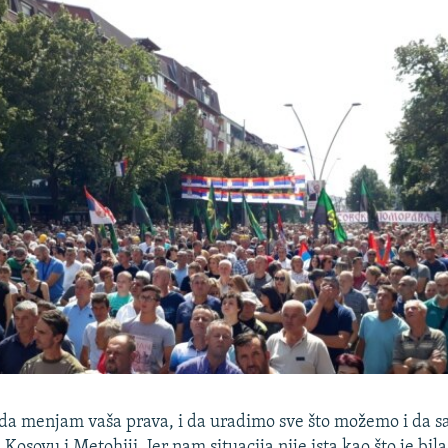
 da menjam vaša prava, i da uradimo sve što možemo i da 
osovu i Metohiji. Jer nam situacija nije ista kao što je bila