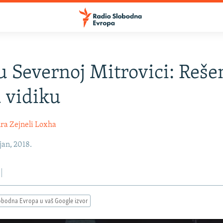
u Severnoj Mitrovici: Reše
a vidiku
a Zejneli Loxha
jan, 2018.
obodna Evropa u vaš Google izvor