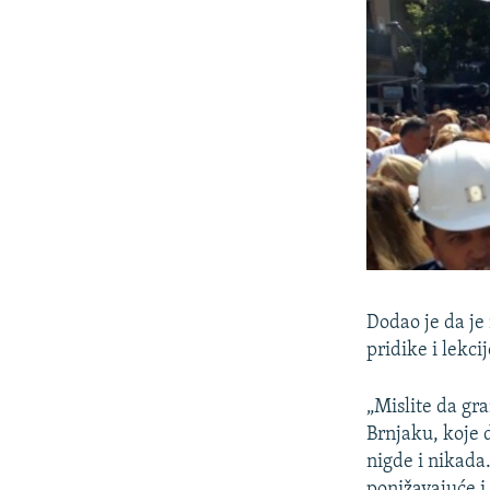
Dodao je da je 
pridike i lekcij
„Mislite da gr
Brnjaku, koje 
nigde i nikada
ponižavajuće i 