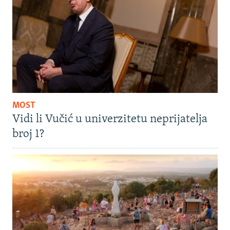
MOST
Vidi li Vučić u univerzitetu neprijatelja
broj 1?