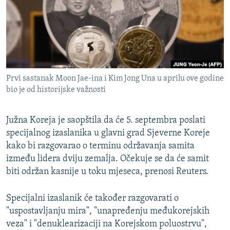
ISPRIČAJ MI
DNEVNO@RSE
SPECIJALI RSE
VIŠE OD NASLOVA
PRATITE NAS
Prvi sastanak Moon Jae-ina i Kim Jong Una u aprilu ove godine
GENOCID U SREBRENICI
bio je od historijske važnosti
POPLAVE I KLIZIŠTA U BIH 2024.
Južna Koreja je saopštila da će 5. septembra poslati
TV LIBERTY
Sve RFE/RL stranice
specijalnog izaslanika u glavni grad Sjeverne Koreje
POST SCRIPTUM
kako bi razgovarao o terminu održavanja samita
MOJA EVROPA
između lidera dviju zemalja. Očekuje se da će samit
biti održan kasnije u toku mjeseca, prenosi Reuters.
TRI DECENIJE OD RATA U BIH
SVE KARTE DEJTONA
Specijalni izaslanik će također razgovarati o
"uspostavljanju mira", "unapređenju međukorejskih
NASTANAK I RASPAD JUGOSLAVIJE
veza" i "denuklearizaciji na Korejskom poluostrvu",