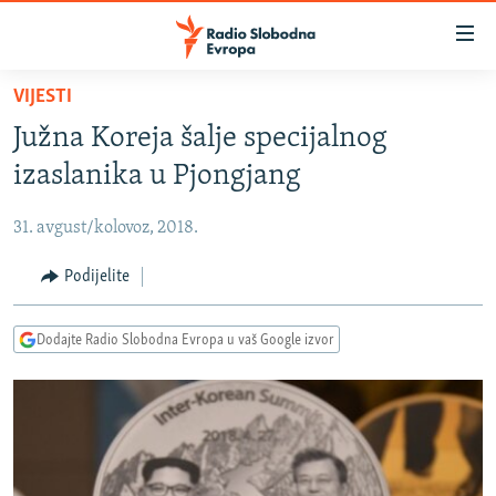
Dostupni
linkovi
Pređite
VIJESTI
na
VIJESTI
Južna Koreja šalje specijalnog
glavni
BOSNA I HERCEGOVINA
sadržaj
izaslanika u Pjongjang
SRBIJA
Pređite
na
31. avgust/kolovoz, 2018.
KOSOVO
glavnu
CRNA GORA
Podijelite
navigaciju
Pređite
VIZUELNO
na
Dodajte Radio Slobodna Evropa u vaš Google izvor
PODCASTI
VIDEO
pretragu
RAT U UKRAJINI
FOTOGALERIJE
KINA NA BALKANU
INFOGRAFIKE
RSE PRIČE IZ SVIJETA