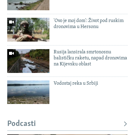
'Ovo je moj dom': Život pod ruskim
dronovima u Hersonu
Rusija lansirala smrtonosnu
balističku raketu, napad dronovima
na Kijevsku oblast
Vodostaj reka u Srbiji
Podcasti