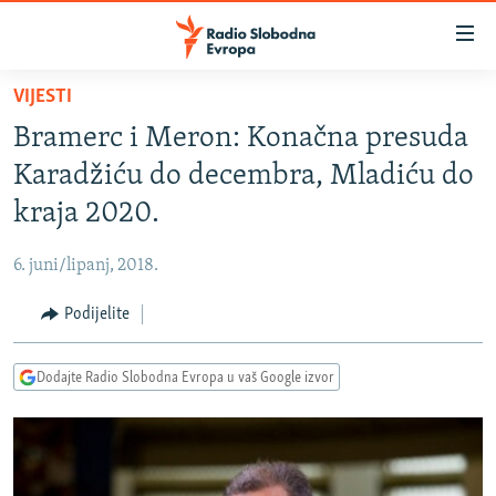
Dostupni
linkovi
Pređite
VIJESTI
na
VIJESTI
Bramerc i Meron: Konačna presuda
glavni
BOSNA I HERCEGOVINA
sadržaj
Karadžiću do decembra, Mladiću do
SRBIJA
Pređite
kraja 2020.
na
KOSOVO
glavnu
6. juni/lipanj, 2018.
CRNA GORA
navigaciju
Pređite
Podijelite
VIZUELNO
na
PODCASTI
VIDEO
pretragu
Dodajte Radio Slobodna Evropa u vaš Google izvor
RAT U UKRAJINI
FOTOGALERIJE
KINA NA BALKANU
INFOGRAFIKE
RSE PRIČE IZ SVIJETA