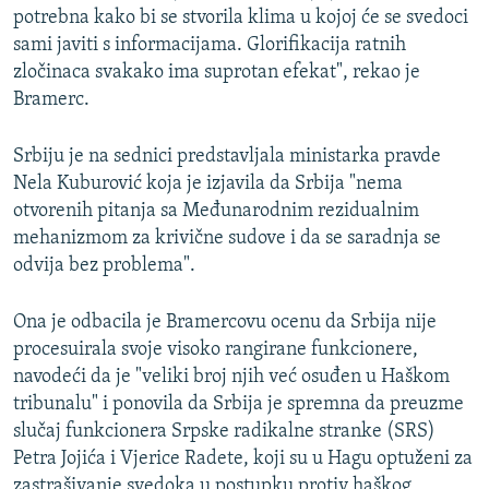
potrebna kako bi se stvorila klima u kojoj će se svedoci
sami javiti s informacijama. Glorifikacija ratnih
zločinaca svakako ima suprotan efekat", rekao je
Bramerc.
Srbiju je na sednici predstavljala ministarka pravde
Nela Kuburović koja je izjavila da Srbija "nema
otvorenih pitanja sa Međunarodnim rezidualnim
mehanizmom za krivične sudove i da se saradnja se
odvija bez problema".
Ona je odbacila je Bramercovu ocenu da Srbija nije
procesuirala svoje visoko rangirane funkcionere,
navodeći da je "veliki broj njih već osuđen u Haškom
tribunalu" i ponovila da Srbija je spremna da preuzme
slučaj funkcionera Srpske radikalne stranke (SRS)
Petra Jojića i Vjerice Radete, koji su u Hagu optuženi za
zastrašivanje svedoka u postupku protiv haškog