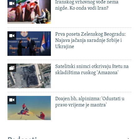
Iranskog vrhovnog vođe nema
nigde. Ko onda vodi Iran?
Prva poseta Zelenskog Beogradu:
Najava jačanja saradnje Srbije i
Ukrajine
Satelitski snimci otkrivaju štetu na
skladištima ruskog 'Amazona'
Doajen bh. alpinizma: 'Odustati u
pravo vrijeme je mantra'