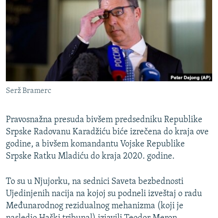
ISPRIČAJ MI
DNEVNO@RSE
SPECIJALI RSE
VIŠE OD NASLOVA
PRATITE NAS
GENOCID U SREBRENICI
Serž Bramerc
POPLAVE I KLIZIŠTA U BIH 2024.
TV LIBERTY
Sve RFE/RL stranice
Pravosnažna presuda bivšem predsedniku Republike
Srpske Radovanu Karadžiću biće izrečena do kraja ove
POST SCRIPTUM
godine, a bivšem komandantu Vojske Republike
MOJA EVROPA
Srpske Ratku Mladiću do kraja 2020. godine.
TRI DECENIJE OD RATA U BIH
To su u Njujorku, na sednici Saveta bezbednosti
SVE KARTE DEJTONA
Ujedinjenih nacija na kojoj su podneli izveštaj o radu
NASTANAK I RASPAD JUGOSLAVIJE
Međunarodnog rezidualnog mehanizma (koji je