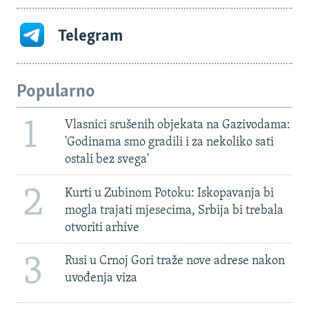
Telegram
Popularno
1
Vlasnici srušenih objekata na Gazivodama:
'Godinama smo gradili i za nekoliko sati
ostali bez svega'
2
Kurti u Zubinom Potoku: Iskopavanja bi
mogla trajati mjesecima, Srbija bi trebala
otvoriti arhive
3
Rusi u Crnoj Gori traže nove adrese nakon
uvođenja viza