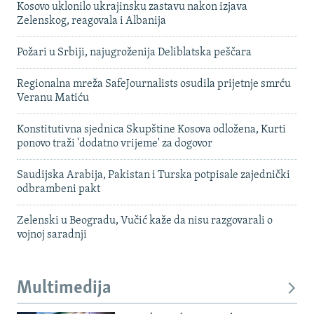
Kosovo uklonilo ukrajinsku zastavu nakon izjava
Zelenskog, reagovala i Albanija
Požari u Srbiji, najugroženija Deliblatska peščara
Regionalna mreža SafeJournalists osudila prijetnje smrću
Veranu Matiću
Konstitutivna sjednica Skupštine Kosova odložena, Kurti
ponovo traži 'dodatno vrijeme' za dogovor
Saudijska Arabija, Pakistan i Turska potpisale zajednički
odbrambeni pakt
Zelenski u Beogradu, Vučić kaže da nisu razgovarali o
vojnoj saradnji
Multimedija