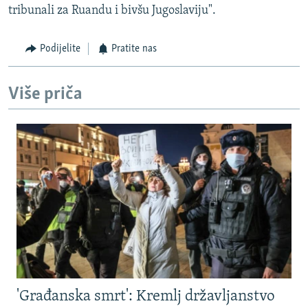
tribunali za Ruandu i bivšu Jugoslaviju".
Podijelite
Pratite nas
Više priča
'Građanska smrt': Kremlj državljanstvo