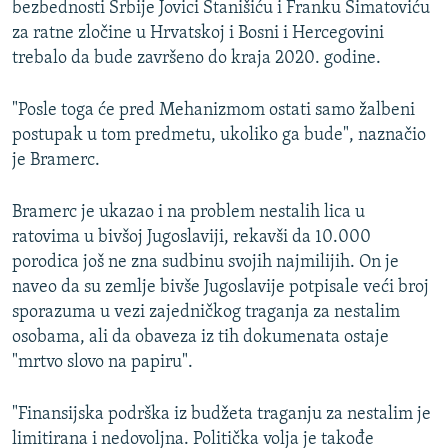
bezbednosti Srbije Jovici Stanišiću i Franku Simatoviću
za ratne zločine u Hrvatskoj i Bosni i Hercegovini
trebalo da bude završeno do kraja 2020. godine.
"Posle toga će pred Mehanizmom ostati samo žalbeni
postupak u tom predmetu, ukoliko ga bude", naznačio
je Bramerc.
Bramerc je ukazao i na problem nestalih lica u
ratovima u bivšoj Jugoslaviji, rekavši da 10.000
porodica još ne zna sudbinu svojih najmilijih. On je
naveo da su zemlje bivše Jugoslavije potpisale veći broj
sporazuma u vezi zajedničkog traganja za nestalim
osobama, ali da obaveza iz tih dokumenata ostaje
"mrtvo slovo na papiru".
"Finansijska podrška iz budžeta traganju za nestalim je
limitirana i nedovoljna. Politička volja je takođe