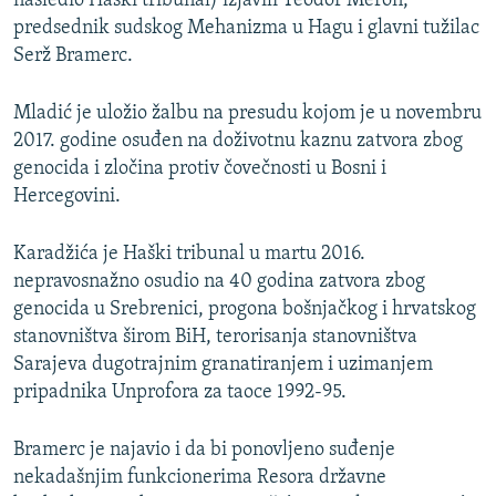
nasledio Haški tribunal) izjavili Teodor Meron,
predsednik sudskog Mehanizma u Hagu i glavni tužilac
Serž Bramerc.
Mladić je uložio žalbu na presudu kojom je u novembru
2017. godine osuđen na doživotnu kaznu zatvora zbog
genocida i zločina protiv čovečnosti u Bosni i
Hercegovini.
Karadžića je Haški tribunal u martu 2016.
nepravosnažno osudio na 40 godina zatvora zbog
genocida u Srebrenici, progona bošnjačkog i hrvatskog
stanovništva širom BiH, terorisanja stanovništva
Sarajeva dugotrajnim granatiranjem i uzimanjem
pripadnika Unprofora za taoce 1992-95.
Bramerc je najavio i da bi ponovljeno suđenje
nekadašnjim funkcionerima Resora državne