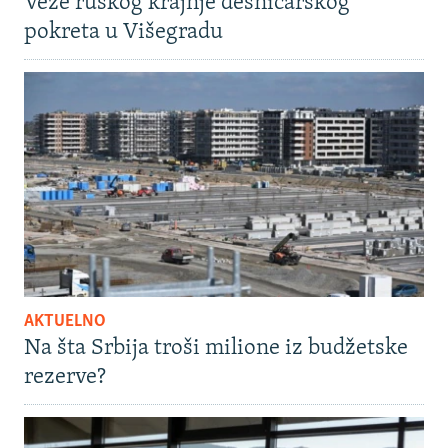
Veze ruskog krajnje desničarskog
pokreta u Višegradu
AKTUELNO
Na šta Srbija troši milione iz budžetske
rezerve?