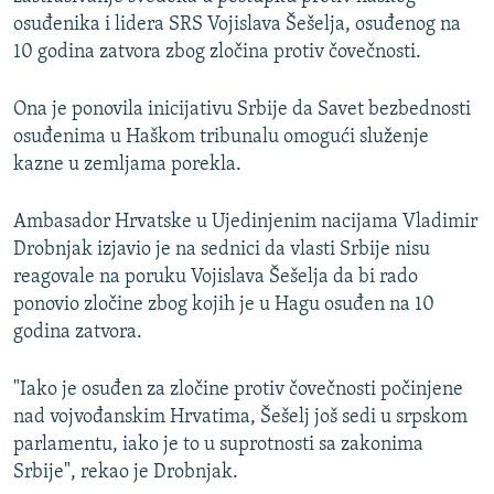
osuđenika i lidera SRS Vojislava Šešelja, osuđenog na
10 godina zatvora zbog zločina protiv čovečnosti.
Ona je ponovila inicijativu Srbije da Savet bezbednosti
osuđenima u Haškom tribunalu omogući služenje
kazne u zemljama porekla.
Ambasador Hrvatske u Ujedinjenim nacijama Vladimir
Drobnjak izjavio je na sednici da vlasti Srbije nisu
reagovale na poruku Vojislava Šešelja da bi rado
ponovio zločine zbog kojih je u Hagu osuđen na 10
godina zatvora.
"Iako je osuđen za zločine protiv čovečnosti počinjene
nad vojvođanskim Hrvatima, Šešelj još sedi u srpskom
parlamentu, iako je to u suprotnosti sa zakonima
Srbije", rekao je Drobnjak.