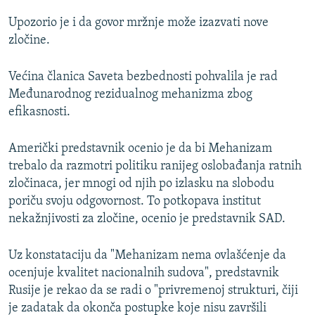
Upozorio je i da govor mržnje može izazvati nove
zločine.
Većina članica Saveta bezbednosti pohvalila je rad
Međunarodnog rezidualnog mehanizma zbog
efikasnosti.
Američki predstavnik ocenio je da bi Mehanizam
trebalo da razmotri politiku ranijeg oslobađanja ratnih
zločinaca, jer mnogi od njih po izlasku na slobodu
poriču svoju odgovornost. To potkopava institut
nekažnjivosti za zločine, ocenio je predstavnik SAD.
Uz konstataciju da "Mehanizam nema ovlašćenje da
ocenjuje kvalitet nacionalnih sudova", predstavnik
Rusije je rekao da se radi o "privremenoj strukturi, čiji
je zadatak da okonča postupke koje nisu završili