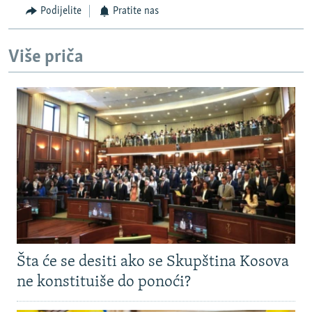
Podijelite
Pratite nas
Više priča
Šta će se desiti ako se Skupština Kosova
ne konstituiše do ponoći?