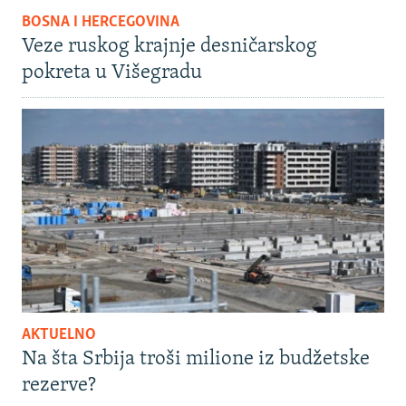
BOSNA I HERCEGOVINA
Veze ruskog krajnje desničarskog
pokreta u Višegradu
AKTUELNO
Na šta Srbija troši milione iz budžetske
rezerve?