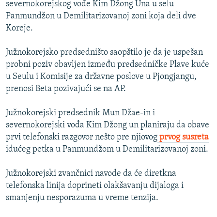
severnokorejskog vođe Kim Džong Una u selu
Panmundžon u Demilitarizovanoj zoni koja deli dve
Koreje.
Južnokorejsko predsedništo saopštilo je da je uspešan
probni poziv obavljen između predsedničke Plave kuće
u Seulu i Komisije za državne poslove u Pjongjangu,
prenosi Beta pozivajući se na AP.
Južnokorejski predsednik Mun Džae-in i
severnokorejski vođa Kim Džong un planiraju da obave
prvi telefonski razgovor nešto pre njiovog
prvog susreta
idućeg petka u Panmundžom u Demilitarizovanoj zoni.
Južnokorejski zvančnici navode da će diretkna
telefonska linija doprineti olakšavanju dijaloga i
smanjenju nesporazuma u vreme tenzija.