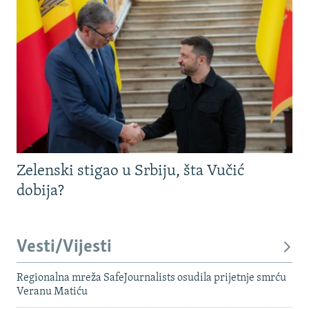
Zelenski stigao u Srbiju, šta Vučić
dobija?
Vesti/Vijesti
Regionalna mreža SafeJournalists osudila prijetnje smrću
Veranu Matiću