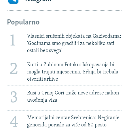
Popularno
1
Vlasnici srušenih objekata na Gazivodama:
'Godinama smo gradili i za nekoliko sati
ostali bez svega'
2
Kurti u Zubinom Potoku: Iskopavanja bi
mogla trajati mjesecima, Srbija bi trebala
otvoriti arhive
3
Rusi u Crnoj Gori traže nove adrese nakon
uvođenja viza
4
Memorijalni centar Srebrenica: Negiranje
genocida poraslo za više od 50 posto