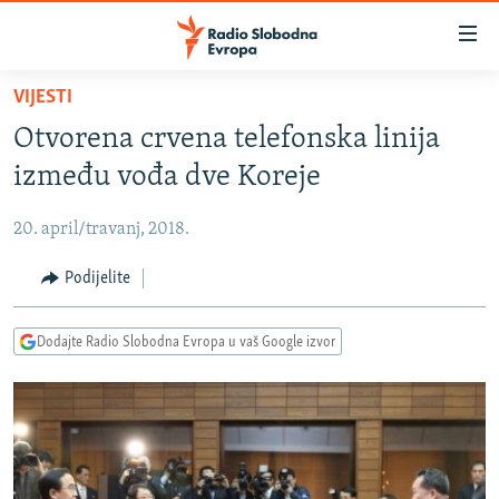
Dostupni
linkovi
Pređite
VIJESTI
na
VIJESTI
Otvorena crvena telefonska linija
glavni
BOSNA I HERCEGOVINA
sadržaj
između vođa dve Koreje
SRBIJA
Pređite
na
20. april/travanj, 2018.
KOSOVO
glavnu
CRNA GORA
Podijelite
navigaciju
Pređite
VIZUELNO
na
Dodajte Radio Slobodna Evropa u vaš Google izvor
PODCASTI
VIDEO
pretragu
RAT U UKRAJINI
FOTOGALERIJE
KINA NA BALKANU
INFOGRAFIKE
RSE PRIČE IZ SVIJETA