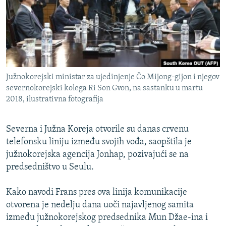
ISPRIČAJ MI
DNEVNO@RSE
SPECIJALI RSE
VIŠE OD NASLOVA
PRATITE NAS
Južnokorejski ministar za ujedinjenje Čo Mijong-gijon i njegov
GENOCID U SREBRENICI
severnokorejski kolega Ri Son Gvon, na sastanku u martu
2018, ilustrativna fotografija
POPLAVE I KLIZIŠTA U BIH 2024.
TV LIBERTY
Sve RFE/RL stranice
Severna i Južna Koreja otvorile su danas crvenu
POST SCRIPTUM
telefonsku liniju između svojih vođa, saopštila je
južnokorejska agencija Jonhap, pozivajući se na
MOJA EVROPA
predsedništvo u Seulu.
TRI DECENIJE OD RATA U BIH
SVE KARTE DEJTONA
Kako navodi Frans pres ova linija komunikacije
otvorena je nedelju dana uoči najavljenog samita
NASTANAK I RASPAD JUGOSLAVIJE
između južnokorejskog predsednika Mun Džae-ina i