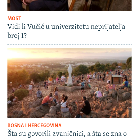
MOST
Vidi li Vučić u univerzitetu neprijatelja
broj 1?
BOSNA I HERCEGOVINA
Šta su govorili zvaničnici, a šta se zna o