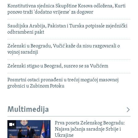
Konstitutivna sjednica Skupštine Kosova odložena, Kurti
ponovo traži 'dodatno vrijeme' za dogovor
Saudijska Arabija, Pakistan i Turska potpisale zajednički
odbrambeni pakt
Zelenski u Beogradu, Vučić kaže da nisu razgovarali o
vojnoj saradnji
Zelenski stigao u Beograd, susreo se sa Vučićem
Posmrtni ostaci pronađeni u trećoj mogućoj masovnoj
grobnici u Zubinom Potoku
Multimedija
Prva poseta Zelenskog Beogradu:
Najava jačanja saradnje Srbije i
Ukrajine