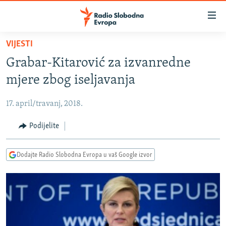
Dostupni
linkovi
Pređite
VIJESTI
na
VIJESTI
Grabar-Kitarović za izvanredne
glavni
BOSNA I HERCEGOVINA
sadržaj
mjere zbog iseljavanja
SRBIJA
Pređite
na
17. april/travanj, 2018.
KOSOVO
glavnu
CRNA GORA
Podijelite
navigaciju
Pređite
VIZUELNO
na
Dodajte Radio Slobodna Evropa u vaš Google izvor
PODCASTI
VIDEO
pretragu
RAT U UKRAJINI
FOTOGALERIJE
KINA NA BALKANU
INFOGRAFIKE
RSE PRIČE IZ SVIJETA