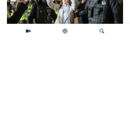
'Građanska smrt': Kremlj državljanstvo
koristi kao oružje protiv prognanih Rusa
Pretraživač