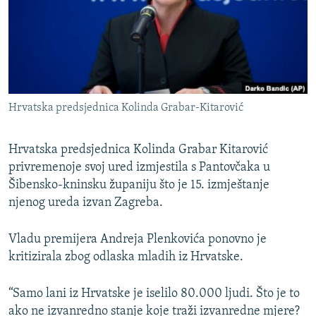
ISPRIČAJ MI
DNEVNO@RSE
SPECIJALI RSE
VIŠE OD NASLOVA
PRATITE NAS
Hrvatska predsjednica Kolinda Grabar-Kitarović
GENOCID U SREBRENICI
POPLAVE I KLIZIŠTA U BIH 2024.
Hrvatska predsjednica Kolinda Grabar Kitarović
TV LIBERTY
privremenoje svoj ured izmjestila s Pantovčaka u
Sve RFE/RL stranice
Šibensko-kninsku županiju što je 15. izmještanje
POST SCRIPTUM
njenog ureda izvan Zagreba.
MOJA EVROPA
Vladu premijera Andreja Plenkovića ponovno je
TRI DECENIJE OD RATA U BIH
kritizirala zbog odlaska mladih iz Hrvatske.
SVE KARTE DEJTONA
NASTANAK I RASPAD JUGOSLAVIJE
“Samo lani iz Hrvatske je iselilo 80.000 ljudi. Što je to
ako ne izvanredno stanje koje traži izvanredne mjere?