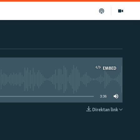
EMBED
able
3:36
Direktan link
EMBED