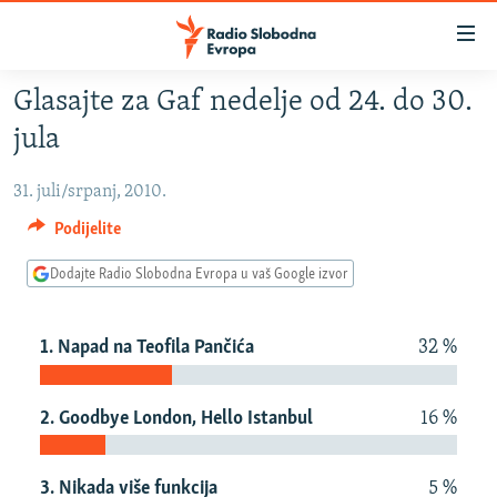
Dostupni
linkovi
Pređite
Glasajte za Gaf nedelje od 24. do 30.
na
VIJESTI
jula
glavni
BOSNA I HERCEGOVINA
sadržaj
31. juli/srpanj, 2010.
SRBIJA
Pređite
na
Podijelite
KOSOVO
glavnu
CRNA GORA
Dodajte Radio Slobodna Evropa u vaš Google izvor
navigaciju
Pređite
VIZUELNO
na
1. Napad na Teofila Pančića
32 %
PODCASTI
VIDEO
pretragu
RAT U UKRAJINI
FOTOGALERIJE
2. Goodbye London, Hello Istanbul
16 %
KINA NA BALKANU
INFOGRAFIKE
RSE PRIČE IZ SVIJETA
3. Nikada više funkcija
5 %