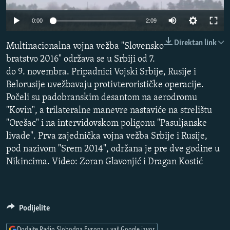
ISPRIČAJ MI
0:00
2:09
DNEVNO@RSE
Direktan link
SPECIJALI RSE
Multinacionalna vojna vežba "Slovensko
bratstvo 2016" održava se u Srbiji od 7.
VIŠE OD NASLOVA
do 9. novembra. Pripadnici Vojski Srbije, Rusije i
PRATITE NAS
GENOCID U SREBRENICI
Belorusije uvežbavaju protivterorističke operacije.
Počeli su padobranskim desantom na aerodromu
POPLAVE I KLIZIŠTA U BIH 2024.
"Kovin", a trilateralne manevre nastaviće na strelištu
TV LIBERTY
Sve RFE/RL stranice
"Orešac" i na intervidovskom poligonu "Pasuljanske
livade". Prva zajednička vojna vežba Srbije i Rusije,
POST SCRIPTUM
pod nazivom "Srem 2014", održana je pre dve godine u
MOJA EVROPA
Nikincima. Video: Zoran Glavonjić i Dragan Kostić
TRI DECENIJE OD RATA U BIH
SVE KARTE DEJTONA
Podijelite
NASTANAK I RASPAD JUGOSLAVIJE
Dodajte Radio Slobodna Evropa u vaš Google izvor