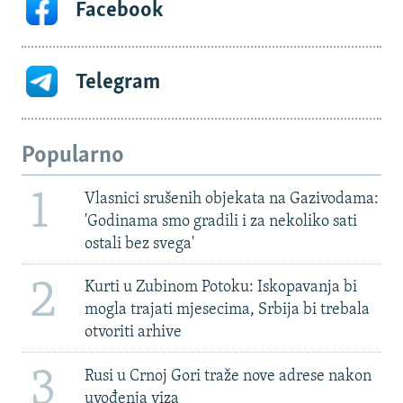
Facebook
Telegram
Popularno
1
Vlasnici srušenih objekata na Gazivodama:
'Godinama smo gradili i za nekoliko sati
ostali bez svega'
2
Kurti u Zubinom Potoku: Iskopavanja bi
mogla trajati mjesecima, Srbija bi trebala
otvoriti arhive
3
Rusi u Crnoj Gori traže nove adrese nakon
uvođenja viza