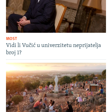
MOST
Vidi li Vučić u univerzitetu neprijatelja
broj 1?