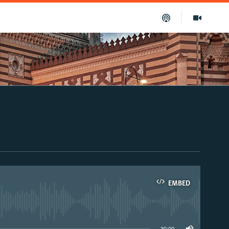
EMBED
able