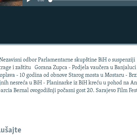
0:00
- Nezavisni odbor Parlamentarne skupštine BiH o suspenziji
strage i zaštitu Gorana Zupca - Podjela vaučera u Banjaluci
poplava - 10 godina od obnove Starog mosta u Mostaru - Brz
jnih nesreća u BiH - Planinarke iz BiH kreću u pohod na An
rcia Bernal ovogodišnji počasni gost 20. Sarajevo Film Fes
lušajte