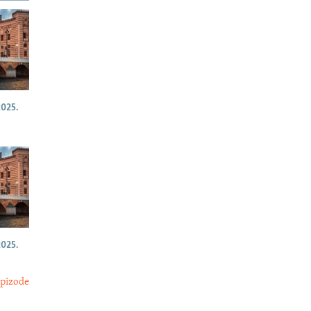
025.
025.
epizode