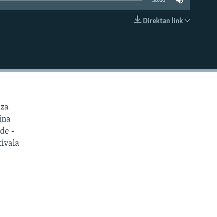
30:00
Direktan link
EMBED
 za
ina
de -
tivala