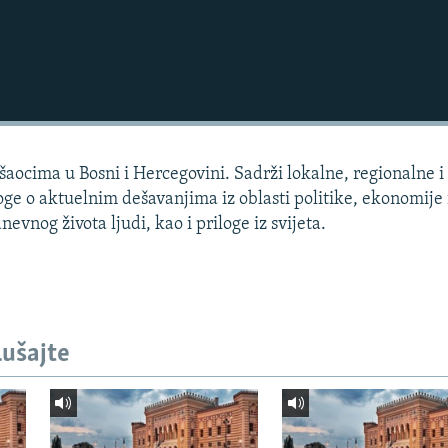
aocima u Bosni i Hercegovini. Sadrži lokalne, regionalne i 
loge o aktuelnim dešavanjima iz oblasti politike, ekonomije 
dnevnog života ljudi, kao i priloge iz svijeta.
lušajte