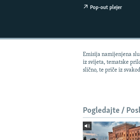
ISPRIČAJ MI
Pop-out plejer
DNEVNO@RSE
SPECIJALI RSE
VIŠE OD NASLOVA
GENOCID U SREBRENICI
Emisija namijenjena sluš
POPLAVE I KLIZIŠTA U BIH 2024.
iz svijeta, tematske pri
TV LIBERTY
slično, te priče iz svako
POST SCRIPTUM
MOJA EVROPA
TRI DECENIJE OD RATA U BIH
Pogledajte / Pos
SVE KARTE DEJTONA
NASTANAK I RASPAD JUGOSLAVIJE