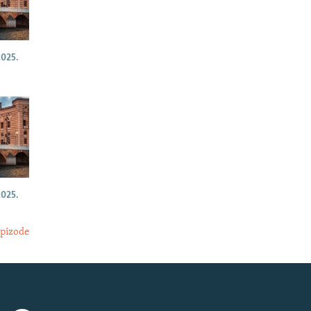
025.
025.
epizode