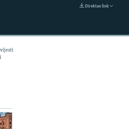
Direktan link
EMBED
vijesti
i