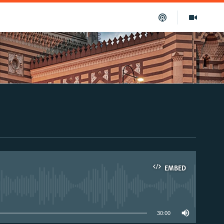
EMBED
able
30:00