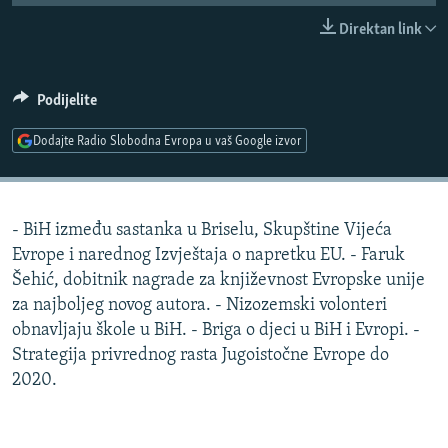
ISPRIČAJ MI
Direktan link
DNEVNO@RSE
SPECIJALI RSE
Podijelite
VIŠE OD NASLOVA
Dodajte Radio Slobodna Evropa u vaš Google izvor
PRATITE NAS
GENOCID U SREBRENICI
POPLAVE I KLIZIŠTA U BIH 2024.
- BiH između sastanka u Briselu, Skupštine Vijeća
TV LIBERTY
Sve RFE/RL stranice
Evrope i narednog Izvještaja o napretku EU. - Faruk
POST SCRIPTUM
Šehić, dobitnik nagrade za književnost Evropske unije
za najboljeg novog autora. - Nizozemski volonteri
MOJA EVROPA
obnavljaju škole u BiH. - Briga o djeci u BiH i Evropi. -
TRI DECENIJE OD RATA U BIH
Strategija privrednog rasta Jugoistočne Evrope do
SVE KARTE DEJTONA
2020.
NASTANAK I RASPAD JUGOSLAVIJE