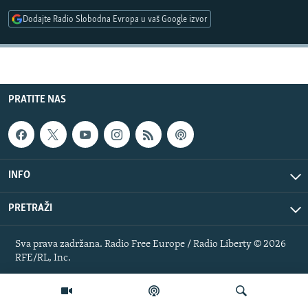
ISPRIČAJ MI
Dodajte Radio Slobodna Evropa u vaš Google izvor
DNEVNO@RSE
SPECIJALI RSE
VIŠE OD NASLOVA
PRATITE NAS
PRATITE NAS
GENOCID U SREBRENICI
POPLAVE I KLIZIŠTA U BIH 2024.
TV LIBERTY
Sve RFE/RL stranice
INFO
POST SCRIPTUM
PRETRAŽI
MOJA EVROPA
TRI DECENIJE OD RATA U BIH
Sva prava zadržana. Radio Free Europe / Radio Liberty © 2026
RFE/RL, Inc.
SVE KARTE DEJTONA
NASTANAK I RASPAD JUGOSLAVIJE