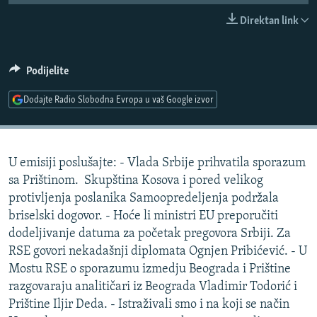
ISPRIČAJ MI
Direktan link
DNEVNO@RSE
SPECIJALI RSE
Podijelite
VIŠE OD NASLOVA
Dodajte Radio Slobodna Evropa u vaš Google izvor
PRATITE NAS
GENOCID U SREBRENICI
POPLAVE I KLIZIŠTA U BIH 2024.
U emisiji poslušajte: - Vlada Srbije prihvatila sporazum
TV LIBERTY
Sve RFE/RL stranice
sa Prištinom. Skupština Kosova i pored velikog
POST SCRIPTUM
protivljenja poslanika Samoopredeljenja podržala
briselski dogovor. - Hoće li ministri EU preporučiti
MOJA EVROPA
dodeljivanje datuma za početak pregovora Srbiji. Za
TRI DECENIJE OD RATA U BIH
RSE govori nekadašnji diplomata Ognjen Pribićević. - U
SVE KARTE DEJTONA
Mostu RSE o sporazumu izmedju Beograda i Prištine
razgovaraju analitičari iz Beograda Vladimir Todorić i
NASTANAK I RASPAD JUGOSLAVIJE
Prištine Iljir Deda. - Istraživali smo i na koji se način