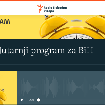
RAM
 Jutarnji program za BiH
No media source currently avail
0:00