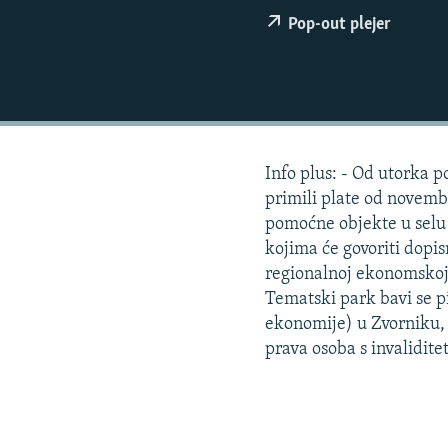
ISPRIČAJ MI
Pop-out plejer
DNEVNO@RSE
SPECIJALI RSE
VIŠE OD NASLOVA
GENOCID U SREBRENICI
Info plus: - Od utorka 
POPLAVE I KLIZIŠTA U BIH 2024.
primili plate od novembr
TV LIBERTY
pomoćne objekte u selu 
kojima će govoriti dopi
POST SCRIPTUM
regionalnoj ekonomskoj 
MOJA EVROPA
Tematski park bavi se p
ekonomije) u Zvorniku, 
TRI DECENIJE OD RATA U BIH
prava osoba s invalidit
SVE KARTE DEJTONA
NASTANAK I RASPAD JUGOSLAVIJE