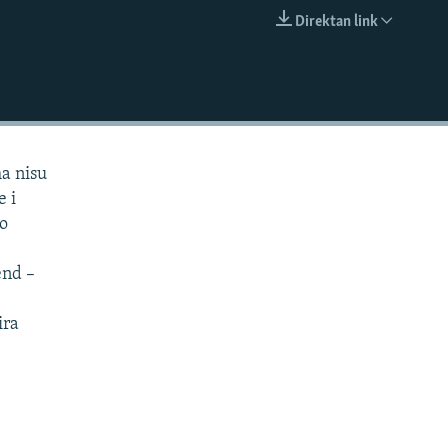
Direktan link
EMBED
ma nisu
e i
 o
end –
ira