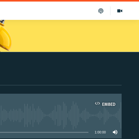
EMBED
able
1:00:00