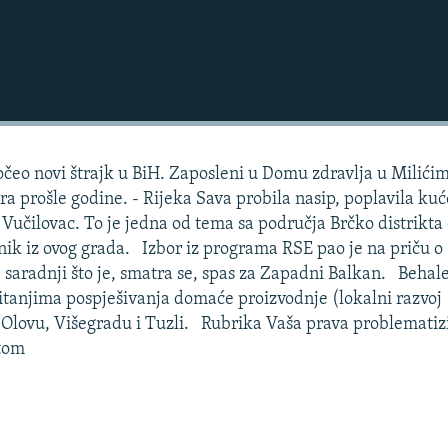
počeo novi štrajk u BiH. Zaposleni u Domu zdravlja u Milići
a prošle godine. - Rijeka Sava probila nasip, poplavila kuć
Vučilovac. To je jedna od tema sa područja Brčko distrikta
snik iz ovog grada. Izbor iz programa RSE pao je na priču o
saradnji što je, smatra se, spas za Zapadni Balkan. Behal
itanjima pospješivanja domaće proizvodnje (lokalni razvoj
Olovu, Višegradu i Tuzli. Rubrika Vaša prava problematiz
etom