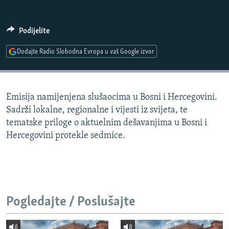
ISPRIČAJ MI
DNEVNO@RSE
Podijelite
SPECIJALI RSE
Dodajte Radio Slobodna Evropa u vaš Google izvor
VIŠE OD NASLOVA
PRATITE NAS
GENOCID U SREBRENICI
Emisija namijenjena slušaocima u Bosni i Hercegovini.
POPLAVE I KLIZIŠTA U BIH 2024.
Sadrži lokalne, regionalne i vijesti iz svijeta, te
TV LIBERTY
Sve RFE/RL stranice
tematske priloge o aktuelnim dešavanjima u Bosni i
Hercegovini protekle sedmice.
POST SCRIPTUM
MOJA EVROPA
TRI DECENIJE OD RATA U BIH
SVE KARTE DEJTONA
Pogledajte / Poslušajte
NASTANAK I RASPAD JUGOSLAVIJE