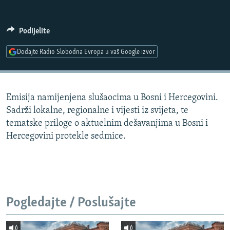
ISPRIČAJ MI
DNEVNO@RSE
Podijelite
SPECIJALI RSE
Dodajte Radio Slobodna Evropa u vaš Google izvor
VIŠE OD NASLOVA
PRATITE NAS
GENOCID U SREBRENICI
Emisija namijenjena slušaocima u Bosni i Hercegovini.
POPLAVE I KLIZIŠTA U BIH 2024.
Sadrži lokalne, regionalne i vijesti iz svijeta, te
TV LIBERTY
Sve RFE/RL stranice
tematske priloge o aktuelnim dešavanjima u Bosni i
Hercegovini protekle sedmice.
POST SCRIPTUM
MOJA EVROPA
TRI DECENIJE OD RATA U BIH
SVE KARTE DEJTONA
Pogledajte / Poslušajte
NASTANAK I RASPAD JUGOSLAVIJE