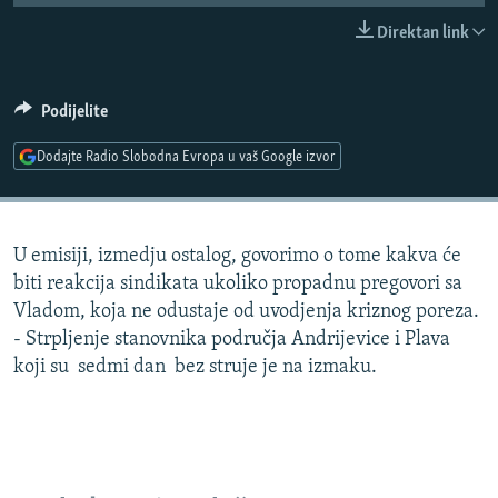
ISPRIČAJ MI
Direktan link
DNEVNO@RSE
SPECIJALI RSE
Podijelite
VIŠE OD NASLOVA
Dodajte Radio Slobodna Evropa u vaš Google izvor
PRATITE NAS
GENOCID U SREBRENICI
POPLAVE I KLIZIŠTA U BIH 2024.
U emisiji, izmedju ostalog, govorimo o tome kakva će
TV LIBERTY
Sve RFE/RL stranice
biti reakcija sindikata ukoliko propadnu pregovori sa
POST SCRIPTUM
Vladom, koja ne odustaje od uvodjenja kriznog poreza.
- Strpljenje stanovnika područja Andrijevice i Plava
MOJA EVROPA
koji su sedmi dan bez struje je na izmaku.
TRI DECENIJE OD RATA U BIH
SVE KARTE DEJTONA
NASTANAK I RASPAD JUGOSLAVIJE