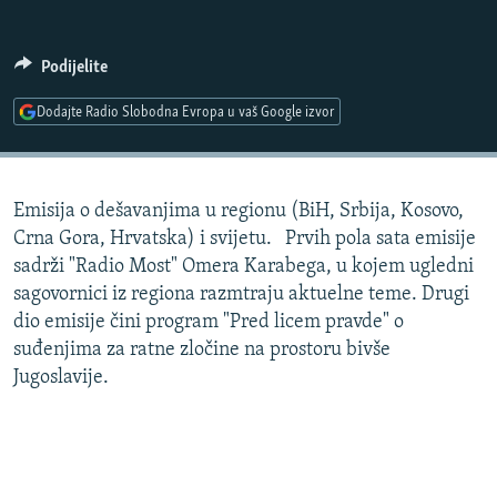
ISPRIČAJ MI
DNEVNO@RSE
Podijelite
SPECIJALI RSE
Dodajte Radio Slobodna Evropa u vaš Google izvor
VIŠE OD NASLOVA
PRATITE NAS
GENOCID U SREBRENICI
Emisija o dešavanjima u regionu (BiH, Srbija, Kosovo,
POPLAVE I KLIZIŠTA U BIH 2024.
Crna Gora, Hrvatska) i svijetu. Prvih pola sata emisije
TV LIBERTY
Sve RFE/RL stranice
sadrži "Radio Most" Omera Karabega, u kojem ugledni
sagovornici iz regiona razmtraju aktuelne teme. Drugi
POST SCRIPTUM
dio emisije čini program "Pred licem pravde" o
MOJA EVROPA
suđenjima za ratne zločine na prostoru bivše
Jugoslavije.
TRI DECENIJE OD RATA U BIH
SVE KARTE DEJTONA
NASTANAK I RASPAD JUGOSLAVIJE