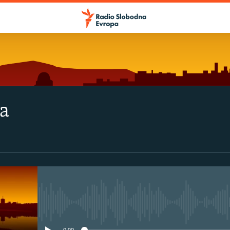
va
No media source currently avail