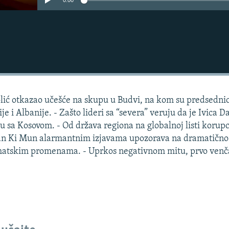
0:00
olić otkazao učešće na skupu u Budvi, na kom su predsedni
 i Albanije. - Zašto lideri sa “severa” veruju da je Ivica D
u sa Kosovom. - Od država regiona na globalnoj listi korupc
Ban Ki Mun alarmantnim izjavama upozorava na dramatično
imatskim promenama. - Uprkos negativnom mitu, prvo venč