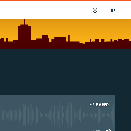
EMBED
able