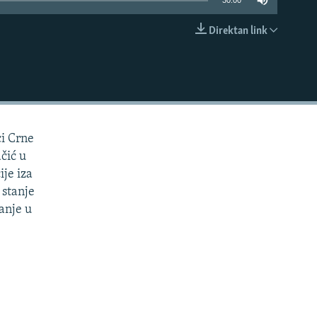
30:00
Direktan link
EMBED
ci Crne
ačić u
ije iza
 stanje
anje u