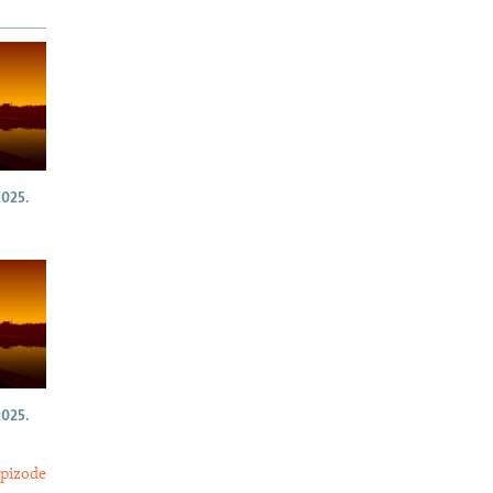
025.
025.
epizode