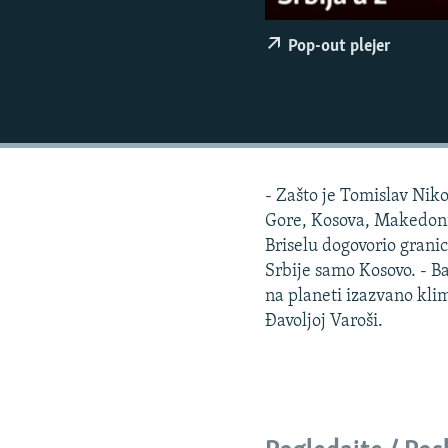
ISPRIČAJ MI
DNEVNO@RSE
Pop-out plejer
SPECIJALI RSE
VIŠE OD NASLOVA
GENOCID U SREBRENICI
POPLAVE I KLIZIŠTA U BIH 2024.
- Zašto je Tomislav Nik
TV LIBERTY
Gore, Kosova, Makedonije
Briselu dogovorio granic
POST SCRIPTUM
Srbije samo Kosovo. - 
MOJA EVROPA
na planeti izazvano kl
Đavoljoj Varoši.
TRI DECENIJE OD RATA U BIH
SVE KARTE DEJTONA
NASTANAK I RASPAD JUGOSLAVIJE