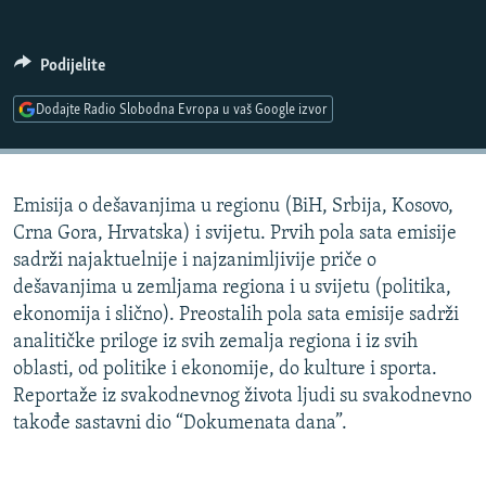
ISPRIČAJ MI
DNEVNO@RSE
Podijelite
SPECIJALI RSE
Dodajte Radio Slobodna Evropa u vaš Google izvor
VIŠE OD NASLOVA
PRATITE NAS
GENOCID U SREBRENICI
Emisija o dešavanjima u regionu (BiH, Srbija, Kosovo,
POPLAVE I KLIZIŠTA U BIH 2024.
Crna Gora, Hrvatska) i svijetu. Prvih pola sata emisije
TV LIBERTY
Sve RFE/RL stranice
sadrži najaktuelnije i najzanimljivije priče o
dešavanjima u zemljama regiona i u svijetu (politika,
POST SCRIPTUM
ekonomija i slično). Preostalih pola sata emisije sadrži
MOJA EVROPA
analitičke priloge iz svih zemalja regiona i iz svih
oblasti, od politike i ekonomije, do kulture i sporta.
TRI DECENIJE OD RATA U BIH
Reportaže iz svakodnevnog života ljudi su svakodnevno
SVE KARTE DEJTONA
takođe sastavni dio “Dokumenata dana”.
NASTANAK I RASPAD JUGOSLAVIJE