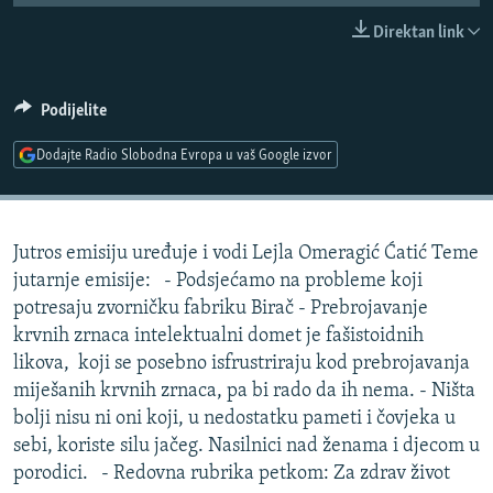
ISPRIČAJ MI
Direktan link
DNEVNO@RSE
SPECIJALI RSE
Podijelite
VIŠE OD NASLOVA
Dodajte Radio Slobodna Evropa u vaš Google izvor
PRATITE NAS
GENOCID U SREBRENICI
POPLAVE I KLIZIŠTA U BIH 2024.
Jutros emisiju uređuje i vodi Lejla Omeragić Ćatić Teme
TV LIBERTY
Sve RFE/RL stranice
jutarnje emisije: - Podsjećamo na probleme koji
POST SCRIPTUM
potresaju zvorničku fabriku Birač - Prebrojavanje
krvnih zrnaca intelektualni domet je fašistoidnih
MOJA EVROPA
likova, koji se posebno isfrustriraju kod prebrojavanja
TRI DECENIJE OD RATA U BIH
miješanih krvnih zrnaca, pa bi rado da ih nema. - Ništa
SVE KARTE DEJTONA
bolji nisu ni oni koji, u nedostatku pameti i čovjeka u
sebi, koriste silu jačeg. Nasilnici nad ženama i djecom u
NASTANAK I RASPAD JUGOSLAVIJE
porodici. - Redovna rubrika petkom: Za zdrav život