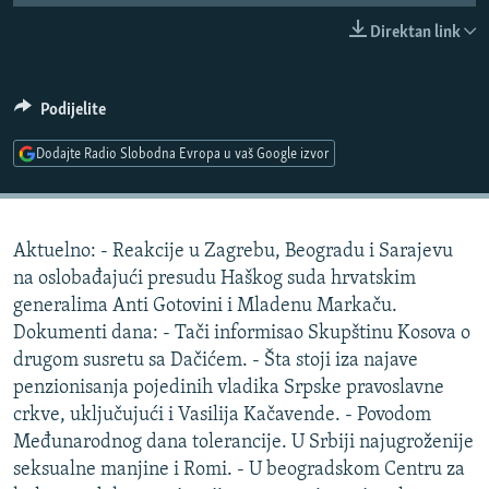
ISPRIČAJ MI
Direktan link
DNEVNO@RSE
SPECIJALI RSE
Podijelite
VIŠE OD NASLOVA
Dodajte Radio Slobodna Evropa u vaš Google izvor
PRATITE NAS
GENOCID U SREBRENICI
POPLAVE I KLIZIŠTA U BIH 2024.
Aktuelno: - Reakcije u Zagrebu, Beogradu i Sarajevu
TV LIBERTY
Sve RFE/RL stranice
na oslobađajući presudu Haškog suda hrvatskim
POST SCRIPTUM
generalima Anti Gotovini i Mladenu Markaču.
Dokumenti dana: - Tači informisao Skupštinu Kosova o
MOJA EVROPA
drugom susretu sa Dačićem. - Šta stoji iza najave
TRI DECENIJE OD RATA U BIH
penzionisanja pojedinih vladika Srpske pravoslavne
SVE KARTE DEJTONA
crkve, uključujući i Vasilija Kačavende. - Povodom
Međunarodnog dana tolerancije. U Srbiji najugroženije
NASTANAK I RASPAD JUGOSLAVIJE
seksualne manjine i Romi. - U beogradskom Centru za