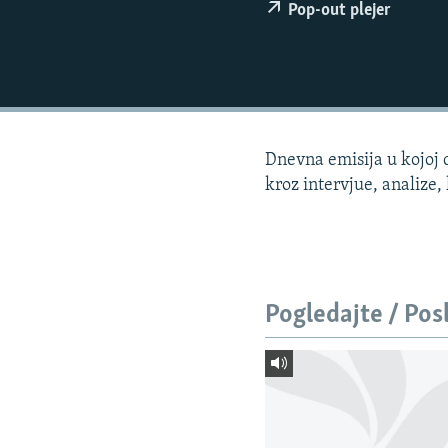
ISPRIČAJ MI
Pop-out plejer
DNEVNO@RSE
SPECIJALI RSE
VIŠE OD NASLOVA
GENOCID U SREBRENICI
Dnevna emisija u kojoj 
POPLAVE I KLIZIŠTA U BIH 2024.
kroz intervjue, analize,
TV LIBERTY
POST SCRIPTUM
MOJA EVROPA
Pogledajte / Pos
TRI DECENIJE OD RATA U BIH
SVE KARTE DEJTONA
NASTANAK I RASPAD JUGOSLAVIJE