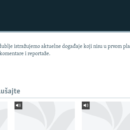
dublje istražujemo aktuelne događaje koji nisu u prvom pl
 komentare i reportaže.
lušajte