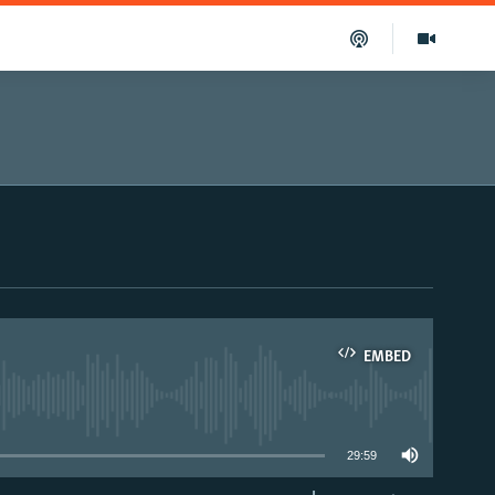
EMBED
able
29:59