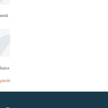
.
menti
.
edmice
epizode