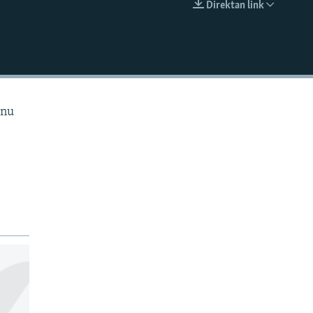
Direktan link
EMBED
anu