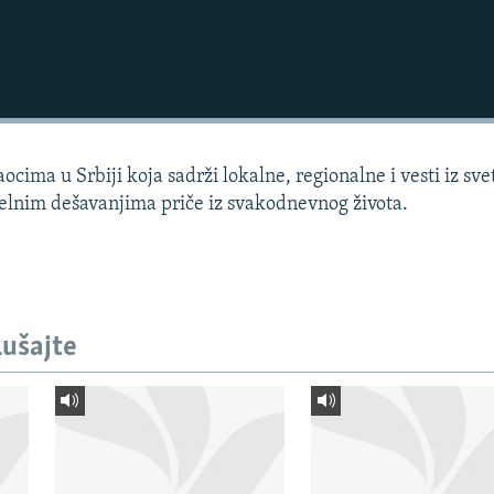
cima u Srbiji koja sadrži lokalne, regionalne i vesti iz sve
elnim dešavanjima priče iz svakodnevnog života.
lušajte