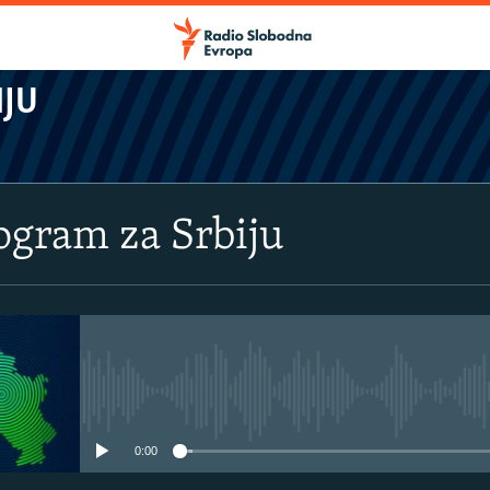
IJU
rogram za Srbiju
No media source currently avail
0:00