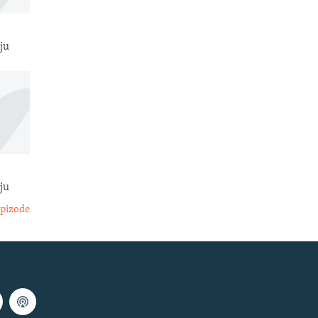
ju
ju
epizode