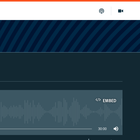
EMBED
able
30:00