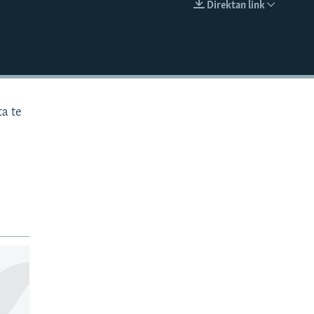
Direktan link
EMBED
ta te