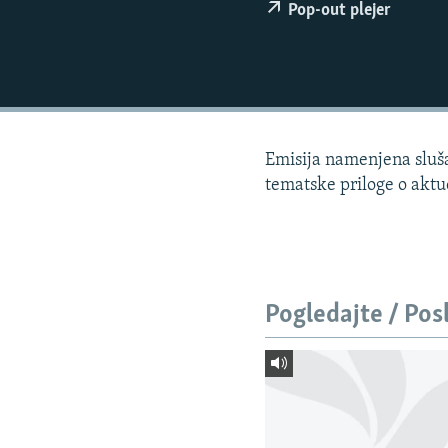
ISPRIČAJ MI
Pop-out plejer
DNEVNO@RSE
SPECIJALI RSE
VIŠE OD NASLOVA
GENOCID U SREBRENICI
Emisija namenjena slušao
POPLAVE I KLIZIŠTA U BIH 2024.
tematske priloge o aktu
TV LIBERTY
POST SCRIPTUM
MOJA EVROPA
Pogledajte / Pos
TRI DECENIJE OD RATA U BIH
SVE KARTE DEJTONA
NASTANAK I RASPAD JUGOSLAVIJE