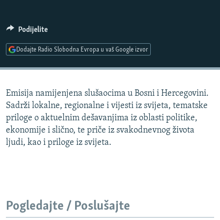
ISPRIČAJ MI
DNEVNO@RSE
Podijelite
SPECIJALI RSE
Dodajte Radio Slobodna Evropa u vaš Google izvor
VIŠE OD NASLOVA
PRATITE NAS
GENOCID U SREBRENICI
Emisija namijenjena slušaocima u Bosni i Hercegovini.
POPLAVE I KLIZIŠTA U BIH 2024.
Sadrži lokalne, regionalne i vijesti iz svijeta, tematske
TV LIBERTY
Sve RFE/RL stranice
priloge o aktuelnim dešavanjima iz oblasti politike,
ekonomije i slično, te priče iz svakodnevnog života
POST SCRIPTUM
ljudi, kao i priloge iz svijeta.
MOJA EVROPA
TRI DECENIJE OD RATA U BIH
SVE KARTE DEJTONA
NASTANAK I RASPAD JUGOSLAVIJE
Pogledajte / Poslušajte