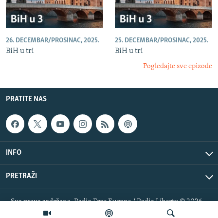
26. DECEMBAR/PROSINAC, 2025.
25. DECEMBAR/PROSINAC, 2025.
BiH u tri
BiH u tri
Pogledajte sve epizode
PRATITE NAS
INFO
PRETRAŽI
Sva prava zadržana. Radio Free Europe / Radio Liberty © 2026
RFE/RL, Inc.