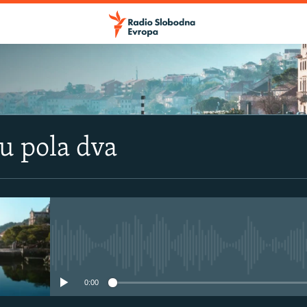
u pola dva
No media source currently avail
0:00