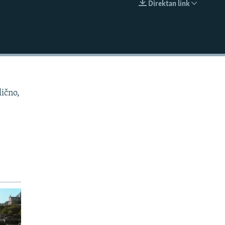
Direktan link
EMBED
lično,