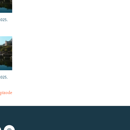
025.
025.
epizode