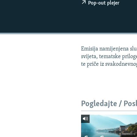
ISPRIČAJ MI
Pop-out plejer
DNEVNO@RSE
SPECIJALI RSE
VIŠE OD NASLOVA
GENOCID U SREBRENICI
Emisija namijenjena sluš
POPLAVE I KLIZIŠTA U BIH 2024.
svijeta, tematske prilog
te priče iz svakodnevnog 
TV LIBERTY
POST SCRIPTUM
MOJA EVROPA
TRI DECENIJE OD RATA U BIH
Pogledajte / Pos
SVE KARTE DEJTONA
NASTANAK I RASPAD JUGOSLAVIJE