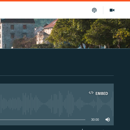
EMBED
able
30:00