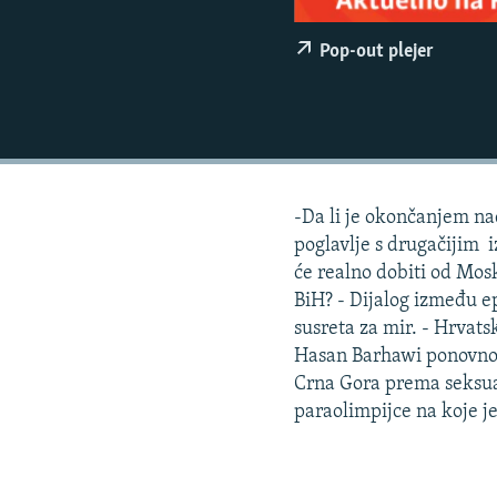
ISPRIČAJ MI
DNEVNO@RSE
Pop-out plejer
SPECIJALI RSE
VIŠE OD NASLOVA
GENOCID U SREBRENICI
POPLAVE I KLIZIŠTA U BIH 2024.
-Da li je okončanjem na
TV LIBERTY
poglavlje s drugačijim i
će realno dobiti od Mos
POST SCRIPTUM
BiH? - Dijalog između e
MOJA EVROPA
susreta za mir. - Hrvats
Hasan Barhawi ponovno u
TRI DECENIJE OD RATA U BIH
Crna Gora prema seksua
SVE KARTE DEJTONA
paraolimpijce na koje je
NASTANAK I RASPAD JUGOSLAVIJE