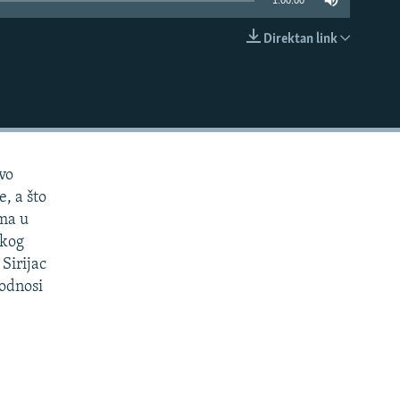
1:00:00
Direktan link
EMBED
vo
, a što
ima u
skog
 Sirijac
 odnosi