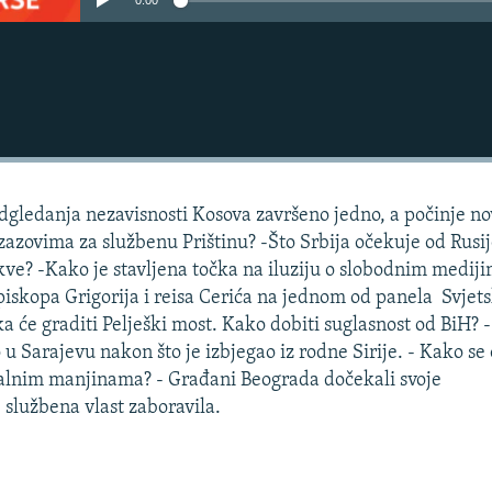
0:00
dgledanja nezavisnosti Kosova završeno jedno, a počinje no
zazovima za službenu Prištinu? -Što Srbija očekuje od Rusije
kve? -Kako je stavljena točka na iluziju o slobodnim medij
piskopa Grigorija i reisa Cerića na jednom od panela Svjet
ka će graditi Pelješki most. Kako dobiti suglasnost od BiH? -
 Sarajevu nakon što je izbjegao iz rodne Sirije. - Kako se
lnim manjinama? - Građani Beograda dočekali svoje
 službena vlast zaboravila.