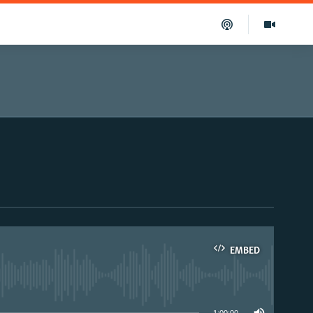
EMBED
able