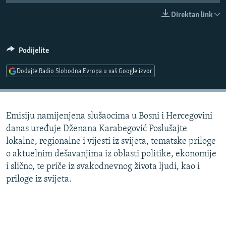
ISPRIČAJ MI
Direktan link
DNEVNO@RSE
SPECIJALI RSE
Podijelite
VIŠE OD NASLOVA
Dodajte Radio Slobodna Evropa u vaš Google izvor
PRATITE NAS
GENOCID U SREBRENICI
POPLAVE I KLIZIŠTA U BIH 2024.
Emisiju namijenjena slušaocima u Bosni i Hercegovini
TV LIBERTY
Sve RFE/RL stranice
danas uređuje Dženana Karabegović Poslušajte
POST SCRIPTUM
lokalne, regionalne i vijesti iz svijeta, tematske priloge
o aktuelnim dešavanjima iz oblasti politike, ekonomije
MOJA EVROPA
i slično, te priče iz svakodnevnog života ljudi, kao i
TRI DECENIJE OD RATA U BIH
priloge iz svijeta.
SVE KARTE DEJTONA
NASTANAK I RASPAD JUGOSLAVIJE