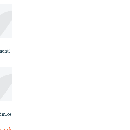
.
menti
.
edmice
epizode