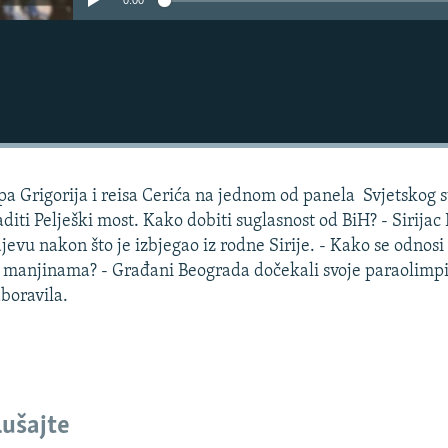
0:00
pa Grigorija i reisa Cerića na jednom od panela Svjetskog 
aditi Pelješki most. Kako dobiti suglasnost od BiH? - Sirija
evu nakon što je izbjegao iz rodne Sirije. - Kako se odnosi
manjinama? - Građani Beograda dočekali svoje paraolimpi
aboravila.
lušajte