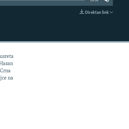
29:59
Direktan link
EMBED
susreta
c Hasan
 Crna
jce na