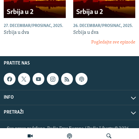
27. DECEMBAR/PROSINAC, 2025.
26. DECEMBAR/PROSINAC, 2025.
Srbija u dva
Srbija u dva
Pogledajte sve epizode
PRATITE NAS
INFO
PRETRAŽI
Sva prava zadržana. Radio Free Europe / Radio Liberty © 2026
RFE/RL, Inc.