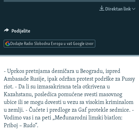
ISPRIČAJ MI
Direktan link
DNEVNO@RSE
SPECIJALI RSE
Podijelite
VIŠE OD NASLOVA
Dodajte Radio Slobodna Evropa u vaš Google izvor
PRATITE NAS
GENOCID U SREBRENICI
POPLAVE I KLIZIŠTA U BIH 2024.
- Uprkos pretnjama desničara u Beogradu, ispred
TV LIBERTY
Sve RFE/RL stranice
Ambasade Rusije, ipak održan protest podrške za Pussy
POST SCRIPTUM
riot. - Da li su izmasakrirana tela otkrivena u
Kazahstanu, posledica pomućene svesti masovnog
MOJA EVROPA
ubice ili se mogu dovesti u vezu sa visokim kriminalom
TRI DECENIJE OD RATA U BIH
u zemlji. - Čućete i predloge za Gaf protekle sedmice. -
SVE KARTE DEJTONA
Vodimo vas i na peti „Međunarodni limski biatlon:
Priboj – Rudo“.
NASTANAK I RASPAD JUGOSLAVIJE