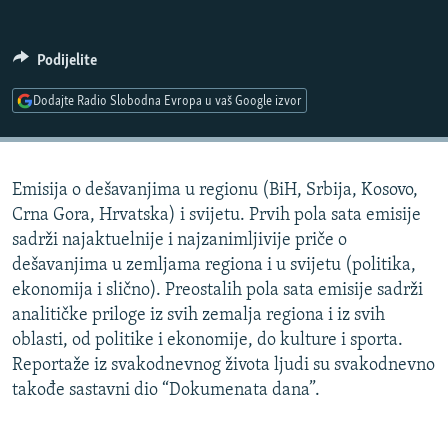
ISPRIČAJ MI
DNEVNO@RSE
Podijelite
SPECIJALI RSE
Dodajte Radio Slobodna Evropa u vaš Google izvor
VIŠE OD NASLOVA
PRATITE NAS
GENOCID U SREBRENICI
Emisija o dešavanjima u regionu (BiH, Srbija, Kosovo,
POPLAVE I KLIZIŠTA U BIH 2024.
Crna Gora, Hrvatska) i svijetu. Prvih pola sata emisije
TV LIBERTY
Sve RFE/RL stranice
sadrži najaktuelnije i najzanimljivije priče o
dešavanjima u zemljama regiona i u svijetu (politika,
POST SCRIPTUM
ekonomija i slično). Preostalih pola sata emisije sadrži
MOJA EVROPA
analitičke priloge iz svih zemalja regiona i iz svih
oblasti, od politike i ekonomije, do kulture i sporta.
TRI DECENIJE OD RATA U BIH
Reportaže iz svakodnevnog života ljudi su svakodnevno
SVE KARTE DEJTONA
takođe sastavni dio “Dokumenata dana”.
NASTANAK I RASPAD JUGOSLAVIJE