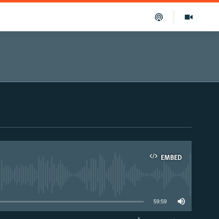
EMBED
able
59:59