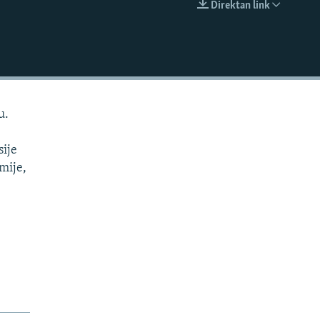
Direktan link
EMBED
u.
sije
omije,