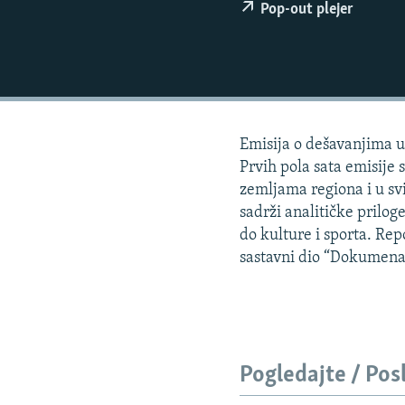
ISPRIČAJ MI
Pop-out plejer
DNEVNO@RSE
SPECIJALI RSE
VIŠE OD NASLOVA
GENOCID U SREBRENICI
Emisija o dešavanjima u 
POPLAVE I KLIZIŠTA U BIH 2024.
Prvih pola sata emisije 
zemljama regiona i u svi
TV LIBERTY
sadrži analitičke priloge
POST SCRIPTUM
do kulture i sporta. Re
sastavni dio “Dokumena
MOJA EVROPA
TRI DECENIJE OD RATA U BIH
SVE KARTE DEJTONA
NASTANAK I RASPAD JUGOSLAVIJE
Pogledajte / Pos