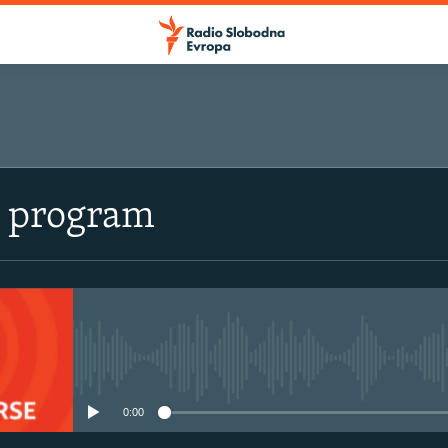
i program
No media source currently avail
0:00