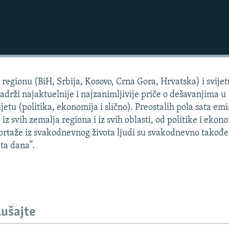
regionu (BiH, Srbija, Kosovo, Crna Gora, Hrvatska) i svijet
sadrži najaktuelnije i najzanimljivije priče o dešavanjima u
jetu (politika, ekonomija i slično). Preostalih pola sata emi
 iz svih zemalja regiona i iz svih oblasti, od politike i ekon
portaže iz svakodnevnog života ljudi su svakodnevno takođe
ta dana”.
lušajte