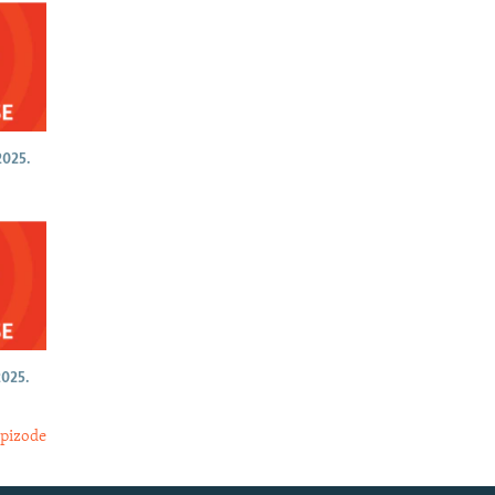
025.
025.
epizode