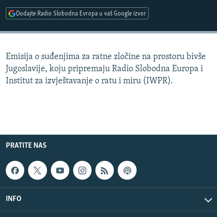
ISPRIČAJ MI
Dodajte Radio Slobodna Evropa u vaš Google izvor
DNEVNO@RSE
SPECIJALI RSE
Emisija o suđenjima za ratne zločine na prostoru bivše
VIŠE OD NASLOVA
Jugoslavije, koju pripremaju Radio Slobodna Europa i
PRATITE NAS
GENOCID U SREBRENICI
Institut za izvještavanje o ratu i miru (IWPR).
POPLAVE I KLIZIŠTA U BIH 2024.
TV LIBERTY
Sve RFE/RL stranice
POST SCRIPTUM
PRATITE NAS
MOJA EVROPA
TRI DECENIJE OD RATA U BIH
SVE KARTE DEJTONA
INFO
NASTANAK I RASPAD JUGOSLAVIJE