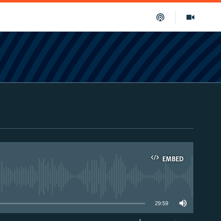
EMBED
able
29:59