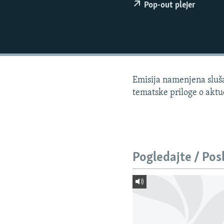
ISPRIČAJ MI
Pop-out plejer
DNEVNO@RSE
SPECIJALI RSE
VIŠE OD NASLOVA
GENOCID U SREBRENICI
Emisija namenjena slušao
POPLAVE I KLIZIŠTA U BIH 2024.
tematske priloge o aktu
TV LIBERTY
POST SCRIPTUM
MOJA EVROPA
Pogledajte / Pos
TRI DECENIJE OD RATA U BIH
SVE KARTE DEJTONA
NASTANAK I RASPAD JUGOSLAVIJE