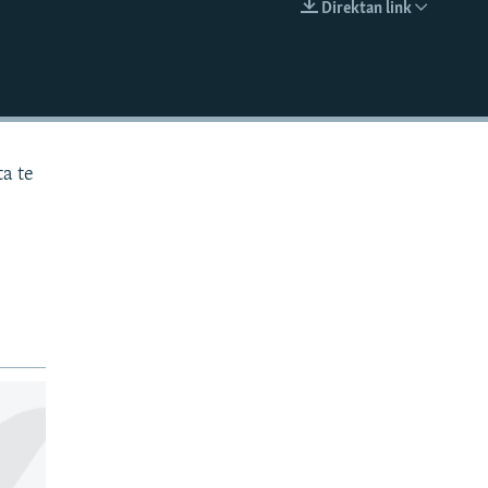
Direktan link
EMBED
ta te