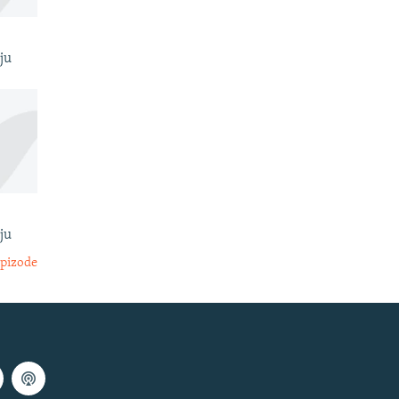
ju
ju
epizode