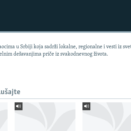
cima u Srbiji koja sadrži lokalne, regionalne i vesti iz sve
elnim dešavanjima priče iz svakodnevnog života.
lušajte