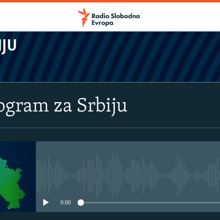
IJU
rogram za Srbiju
No media source currently avail
0:00