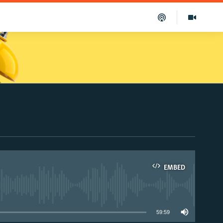
EMBED
able
59:59