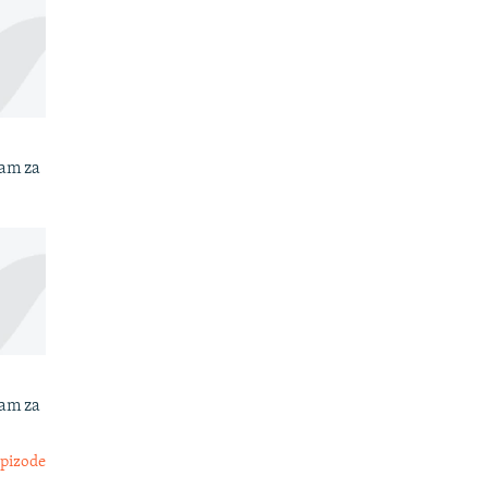
ram za
ram za
epizode