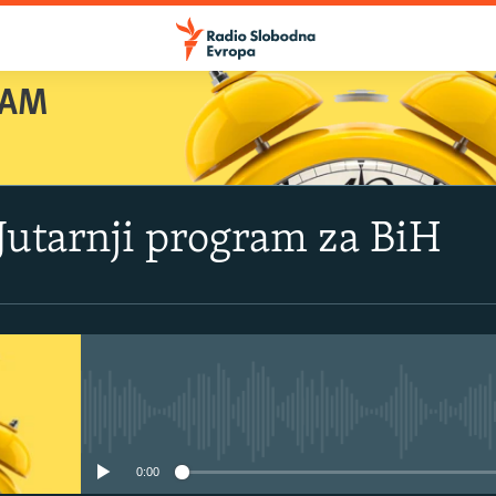
RAM
 Jutarnji program za BiH
No media source currently avail
0:00