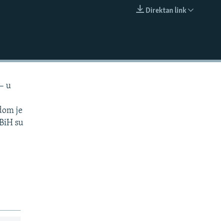
Direktan link
EMBED
– u
dom je
 BiH su