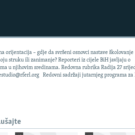
a orijentacija – gdje da svršeni osnovci nastave školovanje 
koju struku ili zanimanje? Reporteri iz cijele BiH javljaju o
ima u njihovim sredinama. Redovna rubrika Radija 27 srije
festudio@rferl.org Redovni sadržaji jutarnjeg programa za
lušajte