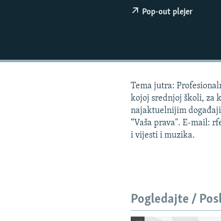
ISPRIČAJ MI
Pop-out plejer
DNEVNO@RSE
SPECIJALI RSE
VIŠE OD NASLOVA
GENOCID U SREBRENICI
Tema jutra: Profesionaln
POPLAVE I KLIZIŠTA U BIH 2024.
kojoj srednjoj školi, za 
TV LIBERTY
najaktuelnijim događaj
“Vaša prava". E-mail: r
POST SCRIPTUM
i vijesti i muzika.
MOJA EVROPA
TRI DECENIJE OD RATA U BIH
SVE KARTE DEJTONA
NASTANAK I RASPAD JUGOSLAVIJE
Pogledajte / Pos