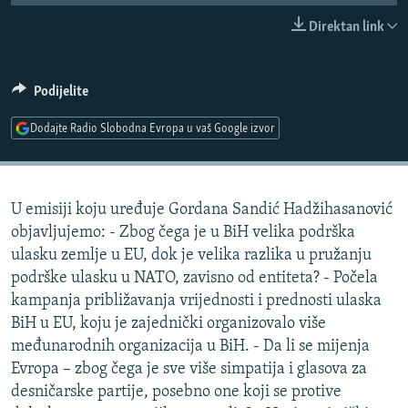
ISPRIČAJ MI
Direktan link
DNEVNO@RSE
SPECIJALI RSE
Podijelite
VIŠE OD NASLOVA
Dodajte Radio Slobodna Evropa u vaš Google izvor
PRATITE NAS
GENOCID U SREBRENICI
POPLAVE I KLIZIŠTA U BIH 2024.
U emisiji koju uređuje Gordana Sandić Hadžihasanović
TV LIBERTY
Sve RFE/RL stranice
objavljujemo: - Zbog čega je u BiH velika podrška
POST SCRIPTUM
ulasku zemlje u EU, dok je velika razlika u pružanju
podrške ulasku u NATO, zavisno od entiteta? - Počela
MOJA EVROPA
kampanja približavanja vrijednosti i prednosti ulaska
TRI DECENIJE OD RATA U BIH
BiH u EU, koju je zajednički organizovalo više
SVE KARTE DEJTONA
međunarodnih organizacija u BiH. - Da li se mijenja
Evropa – zbog čega je sve više simpatija i glasova za
NASTANAK I RASPAD JUGOSLAVIJE
desničarske partije, posebno one koji se protive