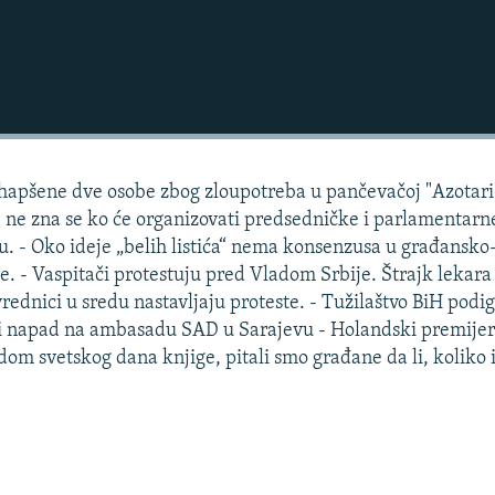
 Uhapšene dve osobe zbog zloupotreba u pančevačoj "Azotari
, ne zna se ko će organizovati predsedničke i parlamentarn
u. - Oko ideje „belih listića“ nema konsenzusa u građansko
ije. - Vaspitači protestuju pred Vladom Srbije. Štrajk lekara
rednici u sredu nastavljaju proteste. - Tužilaštvo BiH podig
čki napad na ambasadu SAD u Sarajevu - Holandski premije
om svetskog dana knjige, pitali smo građane da li, koliko i