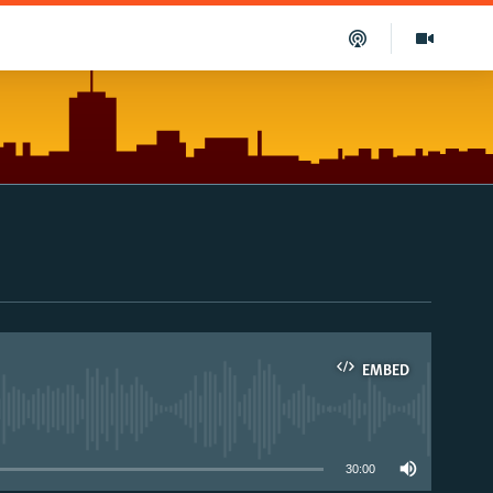
EMBED
able
30:00