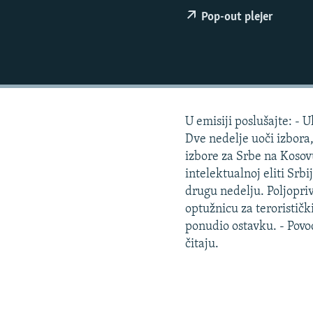
ISPRIČAJ MI
Pop-out plejer
DNEVNO@RSE
SPECIJALI RSE
VIŠE OD NASLOVA
GENOCID U SREBRENICI
U emisiji poslušajte: -
POPLAVE I KLIZIŠTA U BIH 2024.
Dve nedelje uoči izbora
TV LIBERTY
izbore za Srbe na Kosov
intelektualnoj eliti Srb
POST SCRIPTUM
drugu nedelju. Poljopriv
MOJA EVROPA
optužnicu za teroristi
ponudio ostavku. - Povod
TRI DECENIJE OD RATA U BIH
čitaju.
SVE KARTE DEJTONA
NASTANAK I RASPAD JUGOSLAVIJE