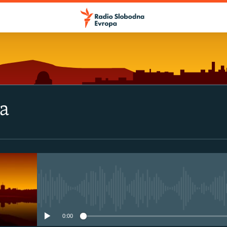
va
No media source currently avail
0:00