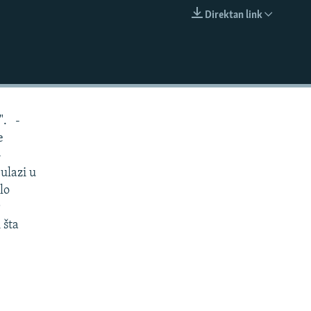
Direktan link
EMBED
". -
e
-
 ulazi u
lo
r
 šta