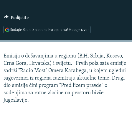
ISPRIČAJ MI
DNEVNO@RSE
Podijelite
SPECIJALI RSE
Dodajte Radio Slobodna Evropa u vaš Google izvor
VIŠE OD NASLOVA
PRATITE NAS
GENOCID U SREBRENICI
Emisija o dešavanjima u regionu (BiH, Srbija, Kosovo,
POPLAVE I KLIZIŠTA U BIH 2024.
Crna Gora, Hrvatska) i svijetu. Prvih pola sata emisije
TV LIBERTY
Sve RFE/RL stranice
sadrži "Radio Most" Omera Karabega, u kojem ugledni
sagovornici iz regiona razmtraju aktuelne teme. Drugi
POST SCRIPTUM
dio emisije čini program "Pred licem pravde" o
MOJA EVROPA
suđenjima za ratne zločine na prostoru bivše
Jugoslavije.
TRI DECENIJE OD RATA U BIH
SVE KARTE DEJTONA
NASTANAK I RASPAD JUGOSLAVIJE