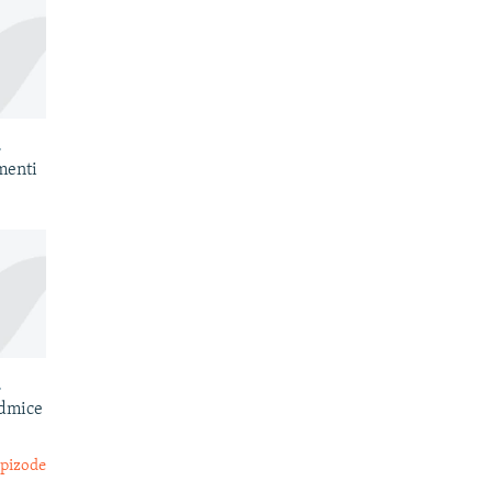
.
menti
.
edmice
epizode