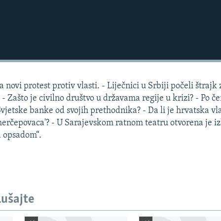
novi protest protiv vlasti. - Liječnici u Srbiji počeli štrajk
- Zašto je civilno društvo u državama regije u krizi? - Po č
Svjetske banke od svojih prethodnika? - Da li je hrvatska vl
'merčepovaca'? - U Sarajevskom ratnom teatru otvorena je i
 opsadom“.
lušajte