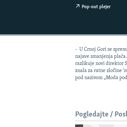
ISPRIČAJ MI
Pop-out plejer
DNEVNO@RSE
SPECIJALI RSE
VIŠE OD NASLOVA
GENOCID U SREBRENICI
- U Crnoj Gori se sprema 
POPLAVE I KLIZIŠTA U BIH 2024.
najave smanjenja plaća. 
TV LIBERTY
razlikuje novi direktor 
znala za ratne zločine 
POST SCRIPTUM
pod nazivom „Moda pod
MOJA EVROPA
TRI DECENIJE OD RATA U BIH
SVE KARTE DEJTONA
NASTANAK I RASPAD JUGOSLAVIJE
Pogledajte / Pos