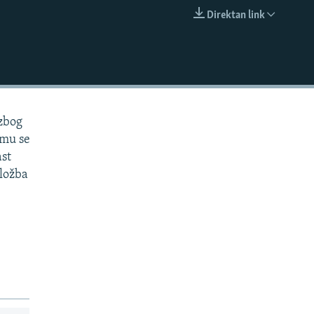
Direktan link
EMBED
 zbog
emu se
ast
zložba