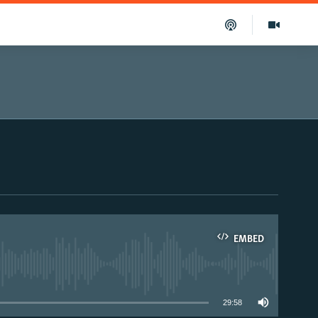
EMBED
able
29:58