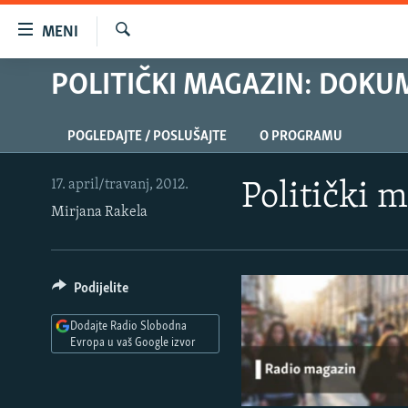
Dostupni
MENI
linkovi
Pretraživač
Pređite
POLITIČKI MAGAZIN: DOKU
VIJESTI
na
BOSNA I HERCEGOVINA
glavni
POGLEDAJTE / POSLUŠAJTE
O PROGRAMU
sadržaj
SRBIJA
Pređite
KOSOVO
na
17. april/travanj, 2012.
Politički 
glavnu
Mirjana Rakela
CRNA GORA
navigaciju
VIZUELNO
Pređite
na
PODCASTI
VIDEO
Podijelite
pretragu
RAT U UKRAJINI
FOTOGALERIJE
Dodajte Radio Slobodna
KINA NA BALKANU
Evropa u vaš Google izvor
INFOGRAFIKE
RSE PRIČE IZ SVIJETA