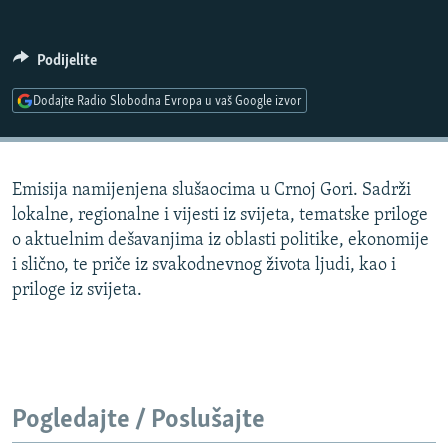
ISPRIČAJ MI
DNEVNO@RSE
Podijelite
SPECIJALI RSE
Dodajte Radio Slobodna Evropa u vaš Google izvor
VIŠE OD NASLOVA
PRATITE NAS
GENOCID U SREBRENICI
Emisija namijenjena slušaocima u Crnoj Gori. Sadrži
POPLAVE I KLIZIŠTA U BIH 2024.
lokalne, regionalne i vijesti iz svijeta, tematske priloge
TV LIBERTY
Sve RFE/RL stranice
o aktuelnim dešavanjima iz oblasti politike, ekonomije
i slično, te priče iz svakodnevnog života ljudi, kao i
POST SCRIPTUM
priloge iz svijeta.
MOJA EVROPA
TRI DECENIJE OD RATA U BIH
SVE KARTE DEJTONA
NASTANAK I RASPAD JUGOSLAVIJE
Pogledajte / Poslušajte