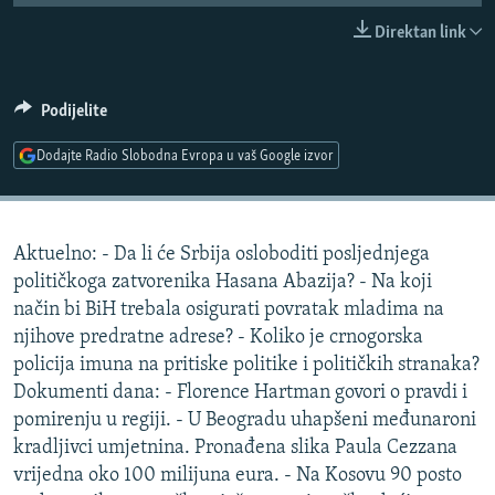
ISPRIČAJ MI
Direktan link
DNEVNO@RSE
SPECIJALI RSE
Podijelite
VIŠE OD NASLOVA
Dodajte Radio Slobodna Evropa u vaš Google izvor
PRATITE NAS
GENOCID U SREBRENICI
POPLAVE I KLIZIŠTA U BIH 2024.
Aktuelno: - Da li će Srbija osloboditi posljednjega
TV LIBERTY
Sve RFE/RL stranice
političkoga zatvorenika Hasana Abazija? - Na koji
POST SCRIPTUM
način bi BiH trebala osigurati povratak mladima na
njihove predratne adrese? - Koliko je crnogorska
MOJA EVROPA
policija imuna na pritiske politike i političkih stranaka?
TRI DECENIJE OD RATA U BIH
Dokumenti dana: - Florence Hartman govori o pravdi i
SVE KARTE DEJTONA
pomirenju u regiji. - U Beogradu uhapšeni međunaroni
kradljivci umjetnina. Pronađena slika Paula Cezzana
NASTANAK I RASPAD JUGOSLAVIJE
vrijedna oko 100 milijuna eura. - Na Kosovu 90 posto