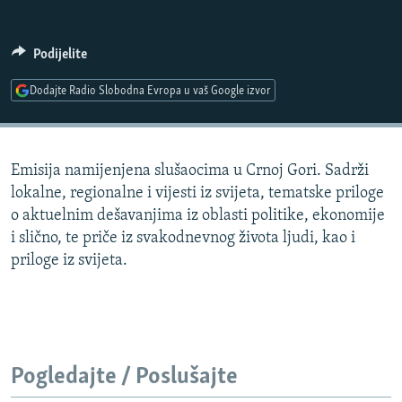
ISPRIČAJ MI
DNEVNO@RSE
Podijelite
SPECIJALI RSE
Dodajte Radio Slobodna Evropa u vaš Google izvor
VIŠE OD NASLOVA
PRATITE NAS
GENOCID U SREBRENICI
Emisija namijenjena slušaocima u Crnoj Gori. Sadrži
POPLAVE I KLIZIŠTA U BIH 2024.
lokalne, regionalne i vijesti iz svijeta, tematske priloge
TV LIBERTY
Sve RFE/RL stranice
o aktuelnim dešavanjima iz oblasti politike, ekonomije
i slično, te priče iz svakodnevnog života ljudi, kao i
POST SCRIPTUM
priloge iz svijeta.
MOJA EVROPA
TRI DECENIJE OD RATA U BIH
SVE KARTE DEJTONA
NASTANAK I RASPAD JUGOSLAVIJE
Pogledajte / Poslušajte