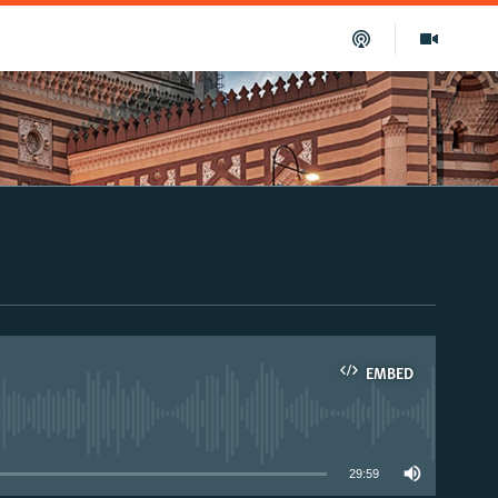
EMBED
able
29:59