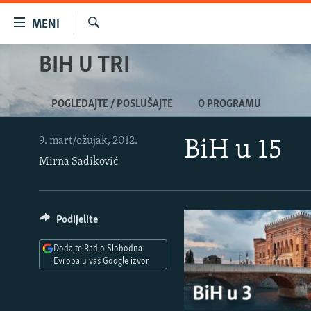
Dostupni
MENI
linkovi
Pretraživač
Pređite
BIH U TRI
VIJESTI
na
BOSNA I HERCEGOVINA
glavni
POGLEDAJTE / POSLUŠAJTE
O PROGRAMU
sadržaj
SRBIJA
Pređite
KOSOVO
na
9. mart/ožujak, 2012.
BiH u 15
glavnu
Mirna Sadiković
CRNA GORA
navigaciju
VIZUELNO
Pređite
na
PODCASTI
VIDEO
Podijelite
pretragu
RAT U UKRAJINI
FOTOGALERIJE
Dodajte Radio Slobodna
KINA NA BALKANU
Evropa u vaš Google izvor
INFOGRAFIKE
RSE PRIČE IZ SVIJETA