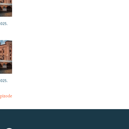
025.
025.
epizode