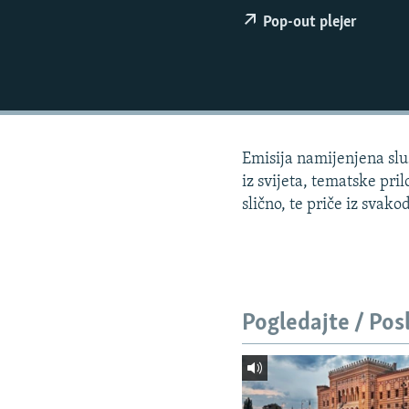
ISPRIČAJ MI
Pop-out plejer
DNEVNO@RSE
SPECIJALI RSE
VIŠE OD NASLOVA
GENOCID U SREBRENICI
Emisija namijenjena sluš
POPLAVE I KLIZIŠTA U BIH 2024.
iz svijeta, tematske pri
TV LIBERTY
slično, te priče iz svako
POST SCRIPTUM
MOJA EVROPA
TRI DECENIJE OD RATA U BIH
Pogledajte / Pos
SVE KARTE DEJTONA
NASTANAK I RASPAD JUGOSLAVIJE