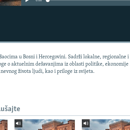
0:00
aocima u Bosni i Hercegovini. Sadrži lokalne, regionalne i 
loge o aktuelnim dešavanjima iz oblasti politike, ekonomije 
dnevnog života ljudi, kao i priloge iz svijeta.
lušajte