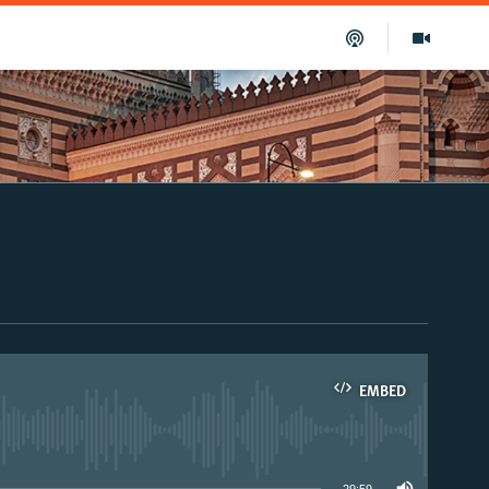
EMBED
able