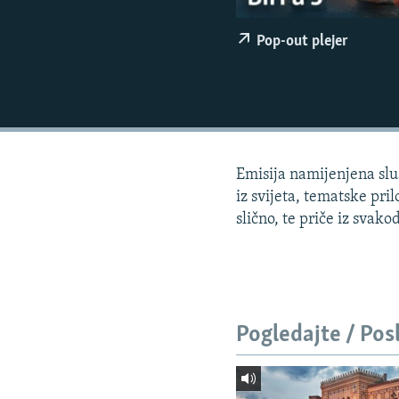
ISPRIČAJ MI
DNEVNO@RSE
Pop-out plejer
SPECIJALI RSE
VIŠE OD NASLOVA
GENOCID U SREBRENICI
POPLAVE I KLIZIŠTA U BIH 2024.
Emisija namijenjena sluš
TV LIBERTY
iz svijeta, tematske pri
slično, te priče iz svako
POST SCRIPTUM
MOJA EVROPA
TRI DECENIJE OD RATA U BIH
SVE KARTE DEJTONA
Pogledajte / Pos
NASTANAK I RASPAD JUGOSLAVIJE