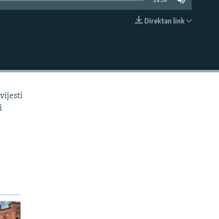
29:59
Direktan link
EMBED
vijesti
i