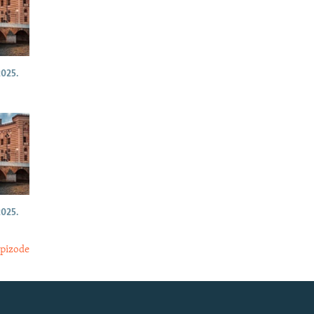
025.
025.
epizode