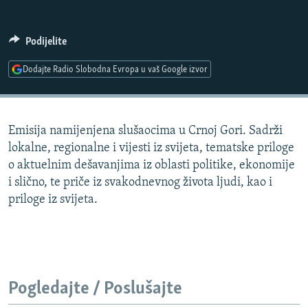
ISPRIČAJ MI
DNEVNO@RSE
Podijelite
SPECIJALI RSE
Dodajte Radio Slobodna Evropa u vaš Google izvor
VIŠE OD NASLOVA
PRATITE NAS
GENOCID U SREBRENICI
Emisija namijenjena slušaocima u Crnoj Gori. Sadrži
POPLAVE I KLIZIŠTA U BIH 2024.
lokalne, regionalne i vijesti iz svijeta, tematske priloge
TV LIBERTY
Sve RFE/RL stranice
o aktuelnim dešavanjima iz oblasti politike, ekonomije
i slično, te priče iz svakodnevnog života ljudi, kao i
POST SCRIPTUM
priloge iz svijeta.
MOJA EVROPA
TRI DECENIJE OD RATA U BIH
SVE KARTE DEJTONA
NASTANAK I RASPAD JUGOSLAVIJE
Pogledajte / Poslušajte