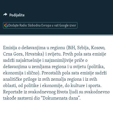
ISPRIČAJ MI
DNEVNO@RSE
Podijelite
SPECIJALI RSE
Dodajte Radio Slobodna Evropa u vaš Google izvor
VIŠE OD NASLOVA
PRATITE NAS
GENOCID U SREBRENICI
Emisija o dešavanjima u regionu (BiH, Srbija, Kosovo,
POPLAVE I KLIZIŠTA U BIH 2024.
Crna Gora, Hrvatska) i svijetu. Prvih pola sata emisije
TV LIBERTY
Sve RFE/RL stranice
sadrži najaktuelnije i najzanimljivije priče o
dešavanjima u zemljama regiona i u svijetu (politika,
POST SCRIPTUM
ekonomija i slično). Preostalih pola sata emisije sadrži
MOJA EVROPA
analitičke priloge iz svih zemalja regiona i iz svih
oblasti, od politike i ekonomije, do kulture i sporta.
TRI DECENIJE OD RATA U BIH
Reportaže iz svakodnevnog života ljudi su svakodnevno
SVE KARTE DEJTONA
takođe sastavni dio “Dokumenata dana”.
NASTANAK I RASPAD JUGOSLAVIJE