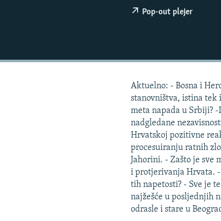
ISPRIČAJ MI
Pop-out plejer
DNEVNO@RSE
SPECIJALI RSE
VIŠE OD NASLOVA
GENOCID U SREBRENICI
Aktuelno: - Bosna i Her
POPLAVE I KLIZIŠTA U BIH 2024.
stanovništva, istina tek 
TV LIBERTY
meta napada u Srbiji? -
nadgledane nezavisnost
POST SCRIPTUM
Hrvatskoj pozitivne reak
MOJA EVROPA
procesuiranju ratnih zl
Jahorini. - Zašto je sve
TRI DECENIJE OD RATA U BIH
i protjerivanja Hrvata. 
SVE KARTE DEJTONA
tih napetosti? - Sve je t
najžešće u posljednjih n
NASTANAK I RASPAD JUGOSLAVIJE
odrasle i stare u Beogra