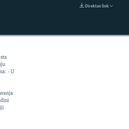
Direktan link
EMBED
esta
nju
na: - U
javanja
adini
ji