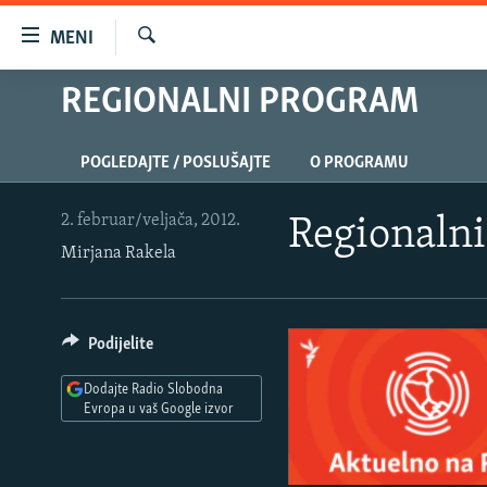
Dostupni
MENI
linkovi
Pretraživač
Pređite
REGIONALNI PROGRAM
VIJESTI
na
BOSNA I HERCEGOVINA
glavni
POGLEDAJTE / POSLUŠAJTE
O PROGRAMU
sadržaj
SRBIJA
Pređite
KOSOVO
na
2. februar/veljača, 2012.
Regionaln
glavnu
Mirjana Rakela
CRNA GORA
navigaciju
VIZUELNO
Pređite
na
PODCASTI
VIDEO
Podijelite
pretragu
RAT U UKRAJINI
FOTOGALERIJE
Dodajte Radio Slobodna
KINA NA BALKANU
Evropa u vaš Google izvor
INFOGRAFIKE
RSE PRIČE IZ SVIJETA