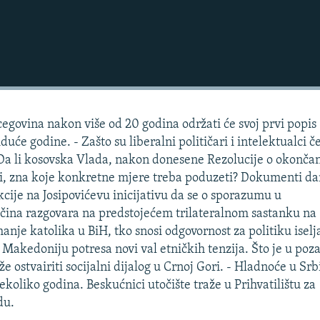
cegovina nakon više od 20 godina održati će svoj prvi popis
iduće godine. - Zašto su liberalni političari i intelektualci č
Da li kosovska Vlada, nakon donesene Rezolucije o okonča
i, zna koje konkretne mjere treba poduzeti? Dokumenti da
cije na Josipovićevu inicijativu da se o sporazumu u
očina razgovara na predstojećem trilateralnom sastanku na
 manje katolika u BiH, tko snosi odgovornost za politiku isel
- Makedoniju potresa novi val etničkih tenzija. Što je u poz
eže ostvairiti socijalni dijalog u Crnoj Gori. - Hladnoće u Srbi
ekoliko godina. Beskućnici utočište traže u Prihvatilištu za
du.