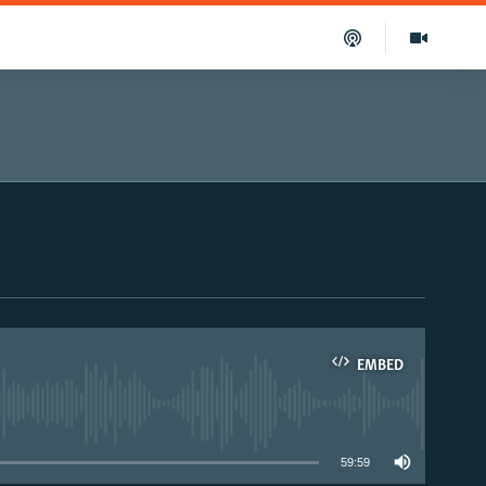
EMBED
able
59:59