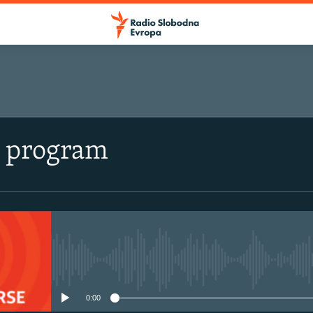
i program
No media source currently avail
0:00