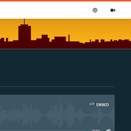
EMBED
able