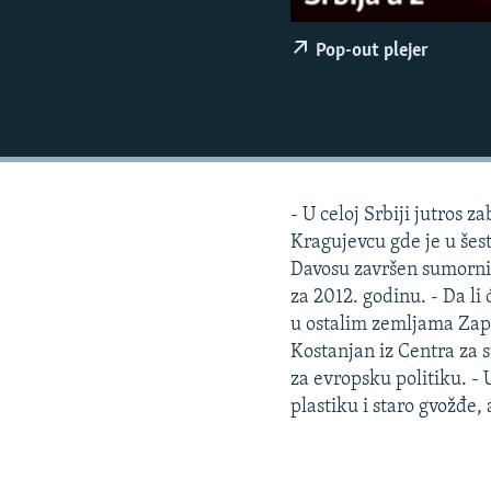
ISPRIČAJ MI
DNEVNO@RSE
Pop-out plejer
SPECIJALI RSE
VIŠE OD NASLOVA
GENOCID U SREBRENICI
POPLAVE I KLIZIŠTA U BIH 2024.
- U celoj Srbiji jutros 
TV LIBERTY
Kragujevcu gde je u šes
Davosu završen sumorni
POST SCRIPTUM
za 2012. godinu. - Da l
MOJA EVROPA
u ostalim zemljama Zap
Kostanjan iz Centra za s
TRI DECENIJE OD RATA U BIH
za evropsku politiku. - 
SVE KARTE DEJTONA
plastiku i staro gvožđe,
NASTANAK I RASPAD JUGOSLAVIJE