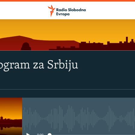
rogram za Srbiju
No media source currently avail