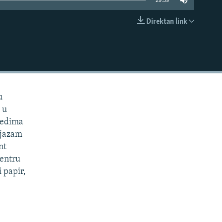
29:59
Direktan link
EMBED
u
 u
ledima
ijazam
nt
Centru
 papir,